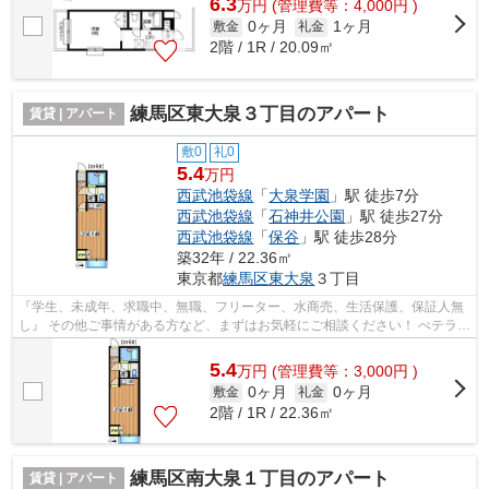
6.3
万
円
(管理費等：4,000円 )
0ヶ月
1ヶ月
敷金
礼金
2階 / 1R / 20.09㎡
練馬区東大泉３丁目のアパート
賃貸 | アパート
敷0
礼0
5.4
万円
西武池袋線
「
大泉学園
」駅 徒歩7分
西武池袋線
「
石神井公園
」駅 徒歩27分
西武池袋線
「
保谷
」駅 徒歩28分
築32年 / 22.36㎡
東京都
練馬区
東大泉
３丁目
『学生、未成年、求職中、無職、フリーター、水商売、生活保護、保証人無
し』 その他ご事情がある方など、まずはお気軽にご相談ください！ べテラン
スタッフが対応致しますのでご希望...
5.4
万
円
(管理費等：3,000円 )
0ヶ月
0ヶ月
敷金
礼金
2階 / 1R / 22.36㎡
練馬区南大泉１丁目のアパート
賃貸 | アパート