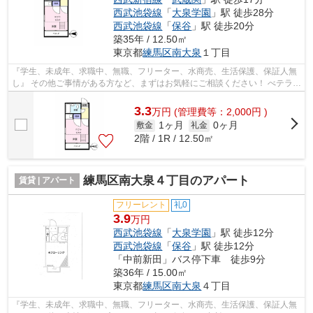
西武池袋線
「
大泉学園
」駅 徒歩28分
西武池袋線
「
保谷
」駅 徒歩20分
築35年 / 12.50㎡
東京都
練馬区
南大泉
１丁目
『学生、未成年、求職中、無職、フリーター、水商売、生活保護、保証人無
し』 その他ご事情がある方など、まずはお気軽にご相談ください！ べテラン
スタッフが対応致しますのでご希望...
3.3
万
円
(管理費等：2,000円 )
1ヶ月
0ヶ月
敷金
礼金
2階 / 1R / 12.50㎡
練馬区南大泉４丁目のアパート
賃貸 | アパート
フリーレント
礼0
3.9
万円
西武池袋線
「
大泉学園
」駅 徒歩12分
西武池袋線
「
保谷
」駅 徒歩12分
「中前新田」バス停下車 徒歩9分
築36年 / 15.00㎡
東京都
練馬区
南大泉
４丁目
『学生、未成年、求職中、無職、フリーター、水商売、生活保護、保証人無