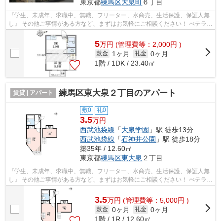
東京都
練馬区
大泉町
６丁目
『学生、未成年、求職中、無職、フリーター、水商売、生活保護、保証人無
し』 その他ご事情がある方など、まずはお気軽にご相談ください！ べテラン
スタッフが対応致しますのでご希望...
5
万
円
(管理費等：2,000円 )
1ヶ月
0ヶ月
敷金
礼金
1階 / 1DK / 23.40㎡
練馬区東大泉２丁目のアパート
賃貸 | アパート
敷0
礼0
3.5
万円
西武池袋線
「
大泉学園
」駅 徒歩13分
西武池袋線
「
石神井公園
」駅 徒歩18分
築35年 / 12.60㎡
東京都
練馬区
東大泉
２丁目
『学生、未成年、求職中、無職、フリーター、水商売、生活保護、保証人無
し』 その他ご事情がある方など、まずはお気軽にご相談ください！ べテラン
スタッフが対応致しますのでご希望...
3.5
万
円
(管理費等：5,000円 )
0ヶ月
0ヶ月
敷金
礼金
1階 / 1R / 12.60㎡