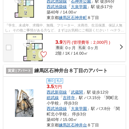
西武池袋線
「
石神井公園
」駅 徒歩6分
西武池袋線
「
大泉学園
」駅 徒歩17分
築40年 / 14.00㎡
東京都
練馬区
石神井町
８丁目
『学生、未成年、求職中、無職、フリーター、水商売、生活保護、保証人無
し』 その他ご事情がある方など、まずはお気軽にご相談ください！ べテラン
スタッフが対応致しますのでご希望...
3.9
万
円
(管理費等：2,000円 )
0ヶ月
0ヶ月
敷金
礼金
2階 / 1K / 14.00㎡
練馬区石神井台８丁目のアパート
賃貸 | アパート
敷0
礼0
3.5
万円
西武新宿線
「
武蔵関
」駅 徒歩12分
総武線
「
吉祥寺
」駅 バス15分 「関町北
小学校」 停歩3分
西武池袋線
「
大泉学園
」駅 バス8分 「関
町北小学校」 停歩3分
築40年 / 15.00㎡
東京都
練馬区
石神井台
８丁目