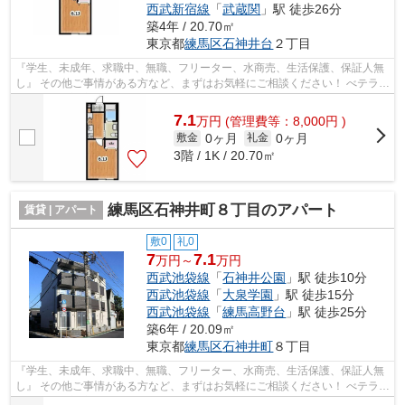
西武新宿線
「
武蔵関
」駅 徒歩26分
築4年 / 20.70㎡
東京都
練馬区
石神井台
２丁目
『学生、未成年、求職中、無職、フリーター、水商売、生活保護、保証人無
し』 その他ご事情がある方など、まずはお気軽にご相談ください！ べテラン
スタッフが対応致しますのでご希望...
7.1
万
円
(管理費等：8,000円 )
0ヶ月
0ヶ月
敷金
礼金
3階 / 1K / 20.70㎡
練馬区石神井町８丁目のアパート
賃貸 | アパート
敷0
礼0
7
7.1
万円～
万円
西武池袋線
「
石神井公園
」駅 徒歩10分
西武池袋線
「
大泉学園
」駅 徒歩15分
西武池袋線
「
練馬高野台
」駅 徒歩25分
築6年 / 20.09㎡
東京都
練馬区
石神井町
８丁目
『学生、未成年、求職中、無職、フリーター、水商売、生活保護、保証人無
し』 その他ご事情がある方など、まずはお気軽にご相談ください！ べテラン
スタッフが対応致しますのでご希望...