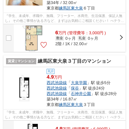
築34年 / 32.00㎡
東京都
練馬区
東大泉
６丁目
『学生、未成年、求職中、無職、フリーター、水商売、生活保護、保証人無
し』 その他ご事情がある方など、まずはお気軽にご相談ください！ べテラン
スタッフが対応致しますのでご希望...
6
万
円
(管理費等：3,000円 )
0ヶ月
0ヶ月
敷金
礼金
2階 / 1K / 32.00㎡
練馬区東大泉３丁目のマンション
賃貸 | マンション
礼0
4.9
万円
西武池袋線
「
大泉学園
」駅 徒歩5分
西武池袋線
「
保谷
」駅 徒歩24分
西武池袋線
「
石神井公園
」駅 徒歩28分
築34年 / 16.87㎡
東京都
練馬区
東大泉
３丁目
『学生、未成年、求職中、無職、フリーター、水商売、生活保護、保証人無
し』 その他ご事情がある方など、まずはお気軽にご相談ください！ べテラン
スタッフが対応致しますのでご希望...
4.9