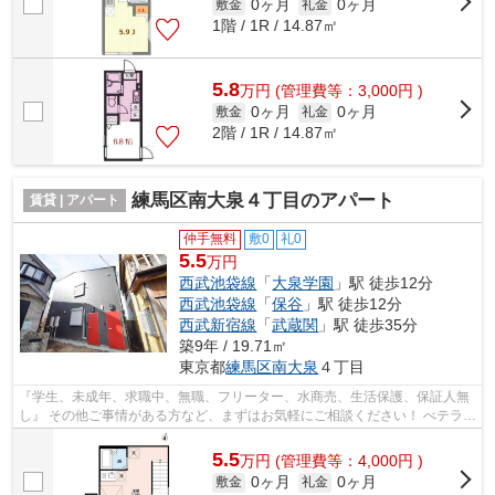
0ヶ月
0ヶ月
敷金
礼金
1階 / 1R / 14.87㎡
5.8
万
円
(管理費等：3,000円 )
0ヶ月
0ヶ月
敷金
礼金
2階 / 1R / 14.87㎡
練馬区南大泉４丁目のアパート
賃貸 | アパート
仲手無料
敷0
礼0
5.5
万円
西武池袋線
「
大泉学園
」駅 徒歩12分
西武池袋線
「
保谷
」駅 徒歩12分
西武新宿線
「
武蔵関
」駅 徒歩35分
築9年 / 19.71㎡
東京都
練馬区
南大泉
４丁目
『学生、未成年、求職中、無職、フリーター、水商売、生活保護、保証人無
し』 その他ご事情がある方など、まずはお気軽にご相談ください！ べテラン
スタッフが対応致しますのでご希望...
5.5
万
円
(管理費等：4,000円 )
0ヶ月
0ヶ月
敷金
礼金