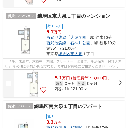
練馬区東大泉１丁目のマンション
賃貸 | マンション
敷0
礼0
5.1
万円
西武池袋線
「
大泉学園
」駅 徒歩10分
西武池袋線
「
石神井公園
」駅 徒歩19分
築35年 / 21.00㎡
東京都
練馬区
東大泉
１丁目
『学生、未成年、求職中、無職、フリーター、水商売、生活保護、保証人無
し』 その他ご事情がある方など、まずはお気軽にご相談ください！ べテラン
スタッフが対応致しますのでご希望...
5.1
万
円
(管理費等：3,000円 )
0ヶ月
0ヶ月
敷金
礼金
2階 / 1K / 21.00㎡
練馬区南大泉１丁目のアパート
賃貸 | アパート
礼0
3.3
万円
西武新宿線
「
武蔵関
」駅 徒歩17分