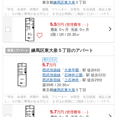
東京都
練馬区
東大泉
５丁目
『学生、未成年、求職中、無職、フリーター、水商売、生活保護、保証人無
し』 その他ご事情がある方など、まずはお気軽にご相談ください！ べテラン
スタッフが対応致しますのでご希望...
5.5
万
円
(管理費等：- )
0ヶ月
0ヶ月
敷金
礼金
1階 / 1R / 20.30㎡
練馬区東大泉５丁目のアパート
賃貸 | アパート
敷0
礼0
5.7
万円
西武池袋線
「
大泉学園
」駅 徒歩6分
西武池袋線
「
石神井公園
」駅 徒歩22分
西武新宿線
「
上石神井
」駅 徒歩29分
築39年 / 20.30㎡
東京都
練馬区
東大泉
５丁目
『学生、未成年、求職中、無職、フリーター、水商売、生活保護、保証人無
し』 その他ご事情がある方など、まずはお気軽にご相談ください！ べテラン
スタッフが対応致しますのでご希望...
5.7
万
円
(管理費等：- )
敷金
礼金