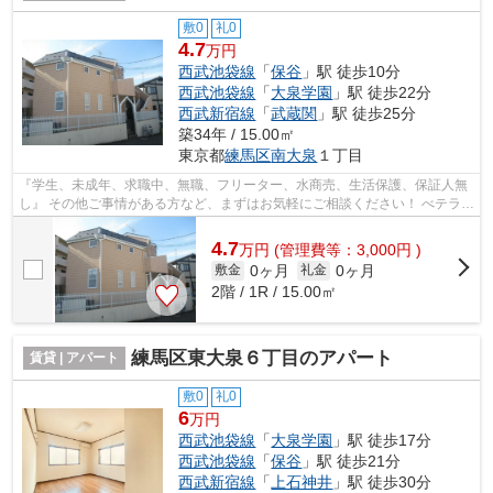
敷0
礼0
4.7
万円
西武池袋線
「
保谷
」駅 徒歩10分
西武池袋線
「
大泉学園
」駅 徒歩22分
西武新宿線
「
武蔵関
」駅 徒歩25分
築34年 / 15.00㎡
東京都
練馬区
南大泉
１丁目
『学生、未成年、求職中、無職、フリーター、水商売、生活保護、保証人無
し』 その他ご事情がある方など、まずはお気軽にご相談ください！ べテラン
スタッフが対応致しますのでご希望...
4.7
万
円
(管理費等：3,000円 )
0ヶ月
0ヶ月
敷金
礼金
2階 / 1R / 15.00㎡
練馬区東大泉６丁目のアパート
賃貸 | アパート
敷0
礼0
6
万円
西武池袋線
「
大泉学園
」駅 徒歩17分
西武池袋線
「
保谷
」駅 徒歩21分
西武新宿線
「
上石神井
」駅 徒歩30分