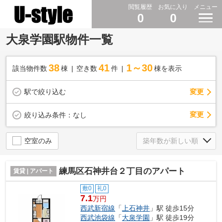
閲覧履歴
お気に入り
メニュー
0
0
大泉学園駅物件一覧
38
41
1～30
該当物件数
棟
空き数
件
棟を表示
駅で絞り込む
変更
変更
絞り込み条件：
なし
空室のみ
練馬区石神井台２丁目のアパート
賃貸 | アパート
敷0
礼0
7.1
万円
西武新宿線
「
上石神井
」駅 徒歩15分
西武池袋線
「
大泉学園
」駅 徒歩19分