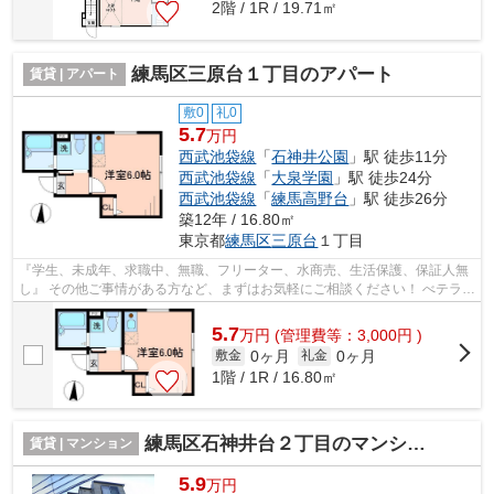
2階 / 1R / 19.71㎡
練馬区三原台１丁目のアパート
賃貸 | アパート
敷0
礼0
5.7
万円
西武池袋線
「
石神井公園
」駅 徒歩11分
西武池袋線
「
大泉学園
」駅 徒歩24分
西武池袋線
「
練馬高野台
」駅 徒歩26分
築12年 / 16.80㎡
東京都
練馬区
三原台
１丁目
『学生、未成年、求職中、無職、フリーター、水商売、生活保護、保証人無
し』 その他ご事情がある方など、まずはお気軽にご相談ください！ べテラン
スタッフが対応致しますのでご希望...
5.7
万
円
(管理費等：3,000円 )
0ヶ月
0ヶ月
敷金
礼金
1階 / 1R / 16.80㎡
練馬区石神井台２丁目のマンション
賃貸 | マンション
5.9
万円