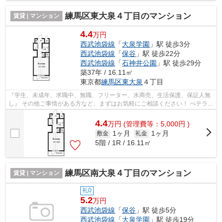
練馬区東大泉４丁目のマンション
賃貸 | マンション
4.4
万円
西武池袋線
「
大泉学園
」駅 徒歩3分
西武池袋線
「
保谷
」駅 徒歩22分
西武池袋線
「
石神井公園
」駅 徒歩29分
築37年 / 16.11㎡
東京都
練馬区
東大泉
４丁目
『学生、未成年、求職中、無職、フリーター、水商売、生活保護、保証人無
し』 その他ご事情がある方など、まずはお気軽にご相談ください！ べテラン
スタッフが対応致しますのでご希望...
4.4
万
円
(管理費等：5,000円 )
1ヶ月
1ヶ月
敷金
礼金
5階 / 1R / 16.11㎡
練馬区南大泉４丁目のマンション
賃貸 | マンション
礼0
5.2
万円
西武池袋線
「
保谷
」駅 徒歩5分
西武池袋線
「
大泉学園
」駅 徒歩19分