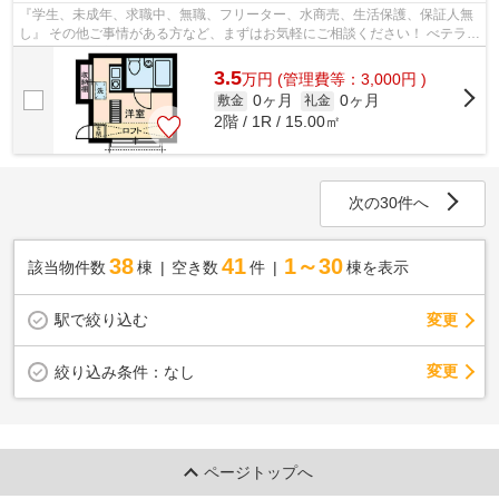
『学生、未成年、求職中、無職、フリーター、水商売、生活保護、保証人無
し』 その他ご事情がある方など、まずはお気軽にご相談ください！ べテラン
スタッフが対応致しますのでご希望...
3.5
万
円
(管理費等：3,000円 )
0ヶ月
0ヶ月
敷金
礼金
2階 / 1R / 15.00㎡
次の30件へ
38
41
1～30
該当物件数
棟
空き数
件
棟を表示
駅で絞り込む
変更
変更
絞り込み条件：
なし
ページトップへ