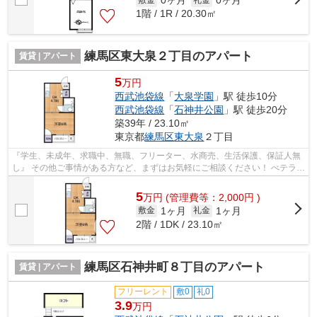
0ヶ月
0ヶ月
1階 / 1R / 20.30㎡
練馬区東大泉２丁目のアパート
賃貸 | アパート
5
万円
西武池袋線
「
大泉学園
」駅 徒歩10分
西武池袋線
「
石神井公園
」駅 徒歩20分
築39年 / 23.10㎡
東京都
練馬区
東大泉
２丁目
『学生、未成年、求職中、無職、フリーター、水商売、生活保護、保証人無
し』 その他ご事情がある方など、まずはお気軽にご相談ください！ べテラン
スタッフが対応致しますのでご希望...
5
万
円
(管理費等：2,000円 )
1ヶ月
1ヶ月
敷金
礼金
2階 / 1DK / 23.10㎡
練馬区石神井町８丁目のアパート
賃貸 | アパート
フリーレント
敷0
礼0
3.9
万円