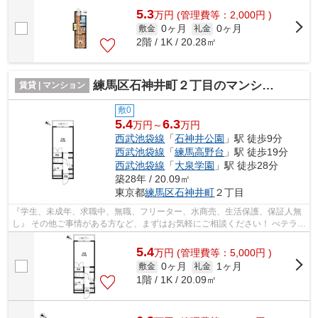
5.3
万
円
(管理費等：2,000円 )
0ヶ月
0ヶ月
敷金
礼金
2階 / 1K / 20.28㎡
練馬区石神井町２丁目のマンション
賃貸 | マンション
敷0
5.4
6.3
万円～
万円
西武池袋線
「
石神井公園
」駅 徒歩9分
西武池袋線
「
練馬高野台
」駅 徒歩19分
西武池袋線
「
大泉学園
」駅 徒歩28分
築28年 / 20.09㎡
東京都
練馬区
石神井町
２丁目
『学生、未成年、求職中、無職、フリーター、水商売、生活保護、保証人無
し』 その他ご事情がある方など、まずはお気軽にご相談ください！ べテラン
スタッフが対応致しますのでご希望...
5.4
万
円
(管理費等：5,000円 )
0ヶ月
1ヶ月
敷金
礼金
1階 / 1K / 20.09㎡