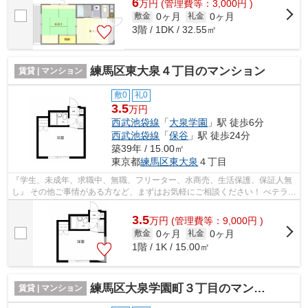
6
万
円
(管理費等：3,000円 )
0ヶ月
0ヶ月
敷金
礼金
3階 / 1DK / 32.55㎡
練馬区東大泉４丁目のマンション
賃貸 | マンション
敷0
礼0
3.5
万円
西武池袋線
「
大泉学園
」駅 徒歩6分
西武池袋線
「
保谷
」駅 徒歩24分
築39年 / 15.00㎡
東京都
練馬区
東大泉
４丁目
『学生、未成年、求職中、無職、フリーター、水商売、生活保護、保証人無
し』 その他ご事情がある方など、まずはお気軽にご相談ください！ べテラン
スタッフが対応致しますのでご希望...
3.5
万
円
(管理費等：9,000円 )
0ヶ月
0ヶ月
敷金
礼金
1階 / 1K / 15.00㎡
練馬区大泉学園町３丁目のマンション
賃貸 | マンション