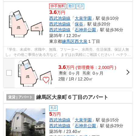
仲手無料
敷0
礼0
3.6
万円
西武池袋線
「
大泉学園
」駅 徒歩10分
西武池袋線
「
保谷
」駅 徒歩20分
西武池袋線
「
石神井公園
」駅 徒歩36分
築35年 / 12.20㎡
東京都
練馬区
西大泉
１丁目
『学生、未成年、求職中、無職、フリーター、水商売、生活保護、保証人無
し』 その他ご事情がある方など、まずはお気軽にご相談ください！ べテラン
スタッフが対応致しますのでご希望...
3.6
万
円
(管理費等：2,000円 )
0ヶ月
0ヶ月
敷金
礼金
2階 / 1R / 12.20㎡
練馬区大泉町６丁目のアパート
賃貸 | アパート
礼0
5
万円
西武池袋線
「
大泉学園
」駅 徒歩15分
西武池袋線
「
石神井公園
」駅 徒歩29分
築35年 / 23.40㎡