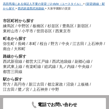
高田馬場にある保証人不要の賃貸｜U-style（ユースタイル）
>
(賃貸)路線・駅
から探す
>
西武鉄道西武池袋線
>
大泉学園駅の賃貸
市区町村から探す
練馬区
/
中野区
/
板橋区
/
杉並区
/
豊島区
/
新宿区
/
東村山市
/
小平市
/
世田谷区
/
西東京市
町名から探す
弥生町
/
長崎
/
本町
/
桜台
/
野方
/
中央
/
江古田
/
上石神井
/
南台
/
大和町
路線から探す
西武新宿線
/
都営大江戸線
/
西武池袋線
/
副都心線
/
東武東上線
/
有楽町線
/
総武線
/
丸ノ内線
/
中央線
/
都営三田線
駅から探す
野方
/
高円寺
/
新江古田
/
都立家政
/
沼袋
/
上板橋
/
江古田
/
鷺ノ宮
/
上石神井
/
中野
電話でお問い合わせ