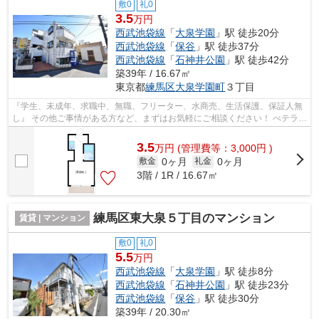
敷0
礼0
3.5
万円
西武池袋線
「
大泉学園
」駅 徒歩20分
西武池袋線
「
保谷
」駅 徒歩37分
西武池袋線
「
石神井公園
」駅 徒歩42分
築39年 / 16.67㎡
東京都
練馬区
大泉学園町
３丁目
『学生、未成年、求職中、無職、フリーター、水商売、生活保護、保証人無
し』 その他ご事情がある方など、まずはお気軽にご相談ください！ べテラン
スタッフが対応致しますのでご希望...
3.5
万
円
(管理費等：3,000円 )
0ヶ月
0ヶ月
敷金
礼金
3階 / 1R / 16.67㎡
練馬区東大泉５丁目のマンション
賃貸 | マンション
敷0
礼0
5.5
万円
西武池袋線
「
大泉学園
」駅 徒歩8分
西武池袋線
「
石神井公園
」駅 徒歩23分
西武池袋線
「
保谷
」駅 徒歩30分
築39年 / 20.30㎡