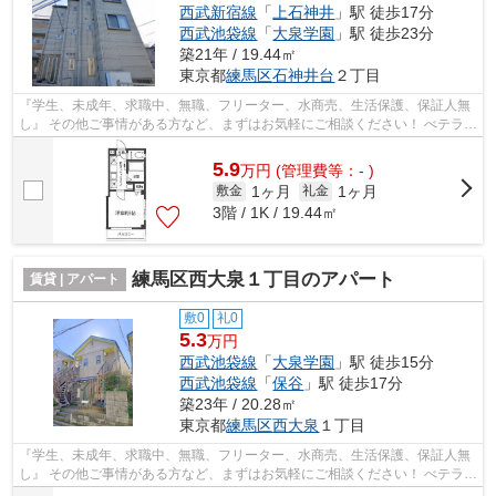
西武新宿線
「
上石神井
」駅 徒歩17分
西武池袋線
「
大泉学園
」駅 徒歩23分
築21年 / 19.44㎡
東京都
練馬区
石神井台
２丁目
『学生、未成年、求職中、無職、フリーター、水商売、生活保護、保証人無
し』 その他ご事情がある方など、まずはお気軽にご相談ください！ べテラン
スタッフが対応致しますのでご希望...
5.9
万
円
(管理費等：- )
1ヶ月
1ヶ月
敷金
礼金
3階 / 1K / 19.44㎡
練馬区西大泉１丁目のアパート
賃貸 | アパート
敷0
礼0
5.3
万円
西武池袋線
「
大泉学園
」駅 徒歩15分
西武池袋線
「
保谷
」駅 徒歩17分
築23年 / 20.28㎡
東京都
練馬区
西大泉
１丁目
『学生、未成年、求職中、無職、フリーター、水商売、生活保護、保証人無
し』 その他ご事情がある方など、まずはお気軽にご相談ください！ べテラン
スタッフが対応致しますのでご希望...