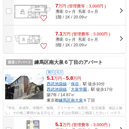
7
万
円
(管理費等：3,000円 )
0ヶ月
0ヶ月
敷金
礼金
1階 / 1K / 20.09㎡
7.1
万
円
(管理費等：3,000円 )
0ヶ月
0ヶ月
敷金
礼金
3階 / 1K / 20.09㎡
練馬区南大泉６丁目のアパート
賃貸 | アパート
敷0
礼0
5.1
5.8
万円～
万円
西武池袋線
「
保谷
」駅 徒歩10分
西武池袋線
「
大泉学園
」駅 徒歩17分
築7年 / 14.87㎡
東京都
練馬区
南大泉
６丁目
『学生、未成年、求職中、無職、フリーター、水商売、生活保護、保証人無
し』 その他ご事情がある方など、まずはお気軽にご相談ください！ べテラン
スタッフが対応致しますのでご希望...
5.1
万
円
(管理費等：3,000円 )