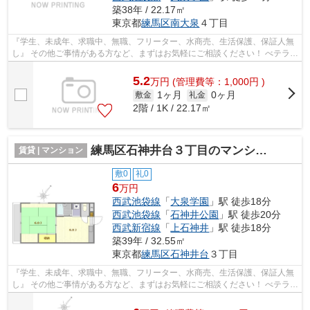
築38年 / 22.17㎡
東京都
練馬区
南大泉
４丁目
『学生、未成年、求職中、無職、フリーター、水商売、生活保護、保証人無
し』 その他ご事情がある方など、まずはお気軽にご相談ください！ べテラン
スタッフが対応致しますのでご希望...
5.2
万
円
(管理費等：1,000円 )
1ヶ月
0ヶ月
敷金
礼金
2階 / 1K / 22.17㎡
練馬区石神井台３丁目のマンション
賃貸 | マンション
敷0
礼0
6
万円
西武池袋線
「
大泉学園
」駅 徒歩18分
西武池袋線
「
石神井公園
」駅 徒歩20分
西武新宿線
「
上石神井
」駅 徒歩18分
築39年 / 32.55㎡
東京都
練馬区
石神井台
３丁目
『学生、未成年、求職中、無職、フリーター、水商売、生活保護、保証人無
し』 その他ご事情がある方など、まずはお気軽にご相談ください！ べテラン
スタッフが対応致しますのでご希望...