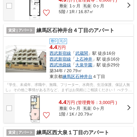
万
円
(管理費等：6,000円 )
1ヶ月
0ヶ月
敷金
礼金
5階 / 1R / 16.87㎡
練馬区石神井台４丁目のアパート
賃貸 | アパート
敷0
礼0
4.4
万円
西武新宿線
「
武蔵関
」駅 徒歩16分
西武新宿線
「
上石神井
」駅 徒歩16分
西武池袋線
「
大泉学園
」駅 徒歩29分
築34年 / 20.79㎡
東京都
練馬区
石神井台
４丁目
『学生、未成年、求職中、無職、フリーター、水商売、生活保護、保証人無
し』 その他ご事情がある方など、まずはお気軽にご相談ください！ べテラン
スタッフが対応致しますのでご希望...
4.4
万
円
(管理費等：3,000円 )
0ヶ月
0ヶ月
敷金
礼金
1階 / 1K / 20.79㎡
練馬区西大泉１丁目のアパート
賃貸 | アパート