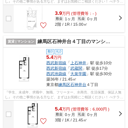
し』 その他ご事情がある方など、まずはお気軽にご相談ください！ べテラン
スタッフが対応致しますのでご希望...
3.9
万
円
(管理費等：- )
1ヶ月
0ヶ月
敷金
礼金
2階 / 1R / 15.00㎡
練馬区石神井台４丁目のマンション
賃貸 | マンション
敷0
礼0
5.4
万円
西武新宿線
「
上石神井
」駅 徒歩10分
西武新宿線
「
武蔵関
」駅 徒歩17分
西武池袋線
「
大泉学園
」駅 徒歩30分
築36年 / 21.45㎡
東京都
練馬区
石神井台
４丁目
『学生、未成年、求職中、無職、フリーター、水商売、生活保護、保証人無
し』 その他ご事情がある方など、まずはお気軽にご相談ください！ べテラン
スタッフが対応致しますのでご希望...
5.4
万
円
(管理費等：6,000円 )
0ヶ月
0ヶ月
敷金
礼金
3階 / 1K / 21.45㎡