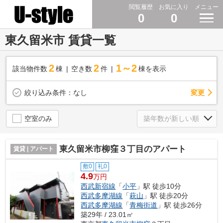
閲覧履歴
お気に入り
メニュー
0
0
東久留米市 賃貸一覧
2
2
1～2
該当物件数
棟
空き数
件
棟を表示
変更
絞り込み条件：
なし
空室のみ
東久留米市柳窪３丁目のアパート
賃貸 | アパート
敷0
礼0
4.9
万円
西武新宿線
「
小平
」駅 徒歩10分
西武多摩湖線
「
萩山
」駅 徒歩20分
西武多摩湖線
「
青梅街道
」駅 徒歩26分
築29年 / 23.01㎡