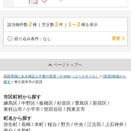
2
2
1～2
該当物件数
棟
空き数
件
棟を表示
変更
絞り込み条件：
なし
ページトップへ
高田馬場にある保証人不要の賃貸｜U-style（ユースタイル）
>
(賃貸)地域から
探す
>
東久留米市の賃貸
市区町村から探す
練馬区
/
中野区
/
板橋区
/
杉並区
/
豊島区
/
新宿区
/
東村山市
/
小平市
/
世田谷区
/
西東京市
町名から探す
弥生町
/
長崎
/
本町
/
桜台
/
野方
/
中央
/
江古田
/
上石神井
/
南台
/
大和町