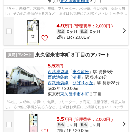
東京都
東久留米市
柳窪
３丁目
『学生、未成年、求職中、無職、フリーター、水商売、生活保護、保証人無
し』 その他ご事情がある方など、まずはお気軽にご相談ください！ べテラン
スタッフが対応致しますのでご希望...
4.9
万
円
(管理費等：2,000円 )
0ヶ月
0ヶ月
敷金
礼金
2階 / 1R / 23.01㎡
東久留米市本町３丁目のアパート
賃貸 | アパート
5.5
万円
西武池袋線
「
東久留米
」駅 徒歩5分
西武池袋線
「
清瀬
」駅 徒歩24分
西武池袋線
「
ひばりヶ丘
」駅 徒歩28分
築32年 / 20.00㎡
東京都
東久留米市
本町
３丁目
『学生、未成年、求職中、無職、フリーター、水商売、生活保護、保証人無
し』 その他ご事情がある方など、まずはお気軽にご相談ください！ べテラン
スタッフが対応致しますのでご希望...
5.5
万
円
(管理費等：2,000円 )
1ヶ月
1ヶ月
敷金
礼金
2階 / 1K / 20.00㎡