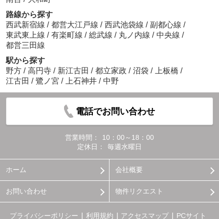
路線から探す
西武新宿線
/
都営大江戸線
/
西武池袋線
/
副都心線
/
東武東上線
/
有楽町線
/
総武線
/
丸ノ内線
/
中央線
/
都営三田線
駅から探す
野方
/
高円寺
/
新江古田
/
都立家政
/
沼袋
/
上板橋
/
江古田
/
鷺ノ宮
/
上石神井
/
中野
電話でお問い合わせ
営業時間：
10：00～18：00
定休日：
毎週水曜日
ホーム
会社概要
お問い合わせ
物件リクエスト
プライバシーポリシー
利用規約
アクセスマップ
PCサイト