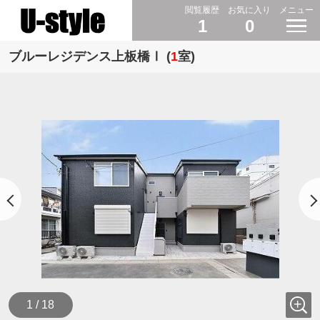
閲覧履歴
お気に入り
メニュー
1
0
ブルーレジデンス上板橋Ⅰ (
1
室)
1 / 18