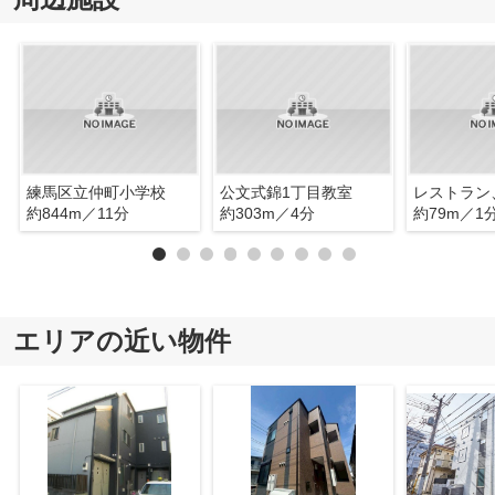
練馬区立仲町小学校
公文式錦1丁目教室
レストラン
約844m／11分
約303m／4分
約79m／1
エリアの近い物件