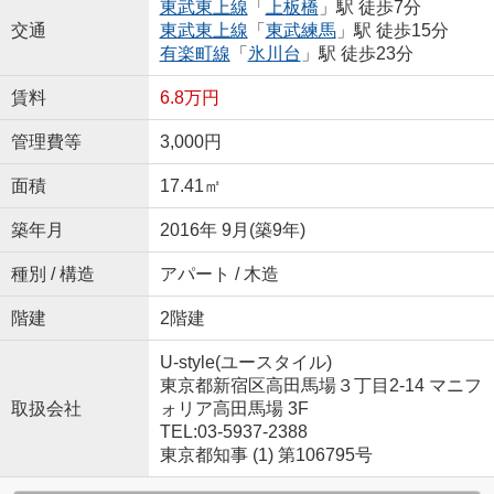
東武東上線
「
上板橋
」駅 徒歩7分
交通
東武東上線
「
東武練馬
」駅 徒歩15分
有楽町線
「
氷川台
」駅 徒歩23分
賃料
6.8万円
管理費等
3,000円
面積
17.41㎡
築年月
2016年 9月(築9年)
種別 / 構造
アパート / 木造
階建
2階建
U-style(ユースタイル)
東京都新宿区高田馬場３丁目2-14 マニフ
取扱会社
ォリア高田馬場 3F
TEL:03-5937-2388
東京都知事 (1) 第106795号