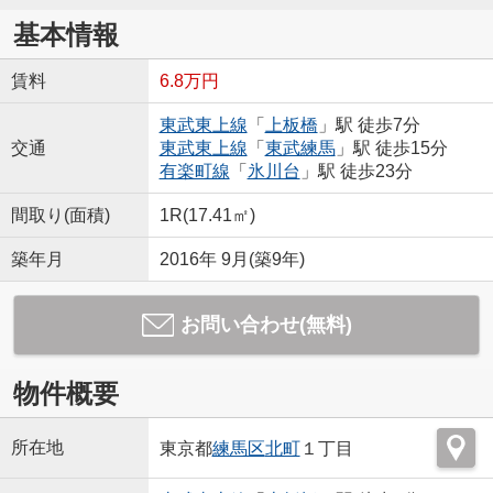
基本情報
賃料
6.8万円
東武東上線
「
上板橋
」駅 徒歩7分
交通
東武東上線
「
東武練馬
」駅 徒歩15分
有楽町線
「
氷川台
」駅 徒歩23分
間取り(面積)
1R(17.41㎡)
築年月
2016年 9月(築9年)
お問い合わせ(無料)
物件概要
所在地
東京都
練馬区
北町
１丁目