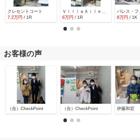
クレセントコート
ＶｉｌｌａＡｉｌｅｓ平和台
パレス・フ
7.2
万
円
/ 1R
6
万
円
/ 1R
8
万
円
/ 1K
お客様の声
（合）CheckPoint
（合）CheckPoint
伊藤和宏