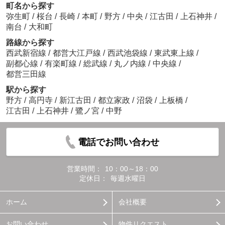
町名から探す
弥生町
/
桜台
/
長崎
/
本町
/
野方
/
中央
/
江古田
/
上石神井
/
南台
/
大和町
路線から探す
西武新宿線
/
都営大江戸線
/
西武池袋線
/
東武東上線
/
副都心線
/
有楽町線
/
総武線
/
丸ノ内線
/
中央線
/
都営三田線
駅から探す
野方
/
高円寺
/
新江古田
/
都立家政
/
沼袋
/
上板橋
/
江古田
/
上石神井
/
鷺ノ宮
/
中野
電話でお問い合わせ
営業時間：
10：00～18：00
定休日：
毎週水曜日
ホーム
会社概要
お問い合わせ
物件リクエスト