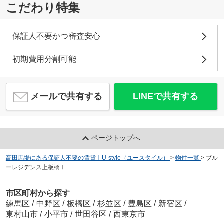
こだわり特集
保証人不要かつ審査安心
初期費用分割可能
メールで共有する
LINEで共有する
ページトップへ
高田馬場にある保証人不要の賃貸｜U-style（ユースタイル）
>
物件一覧
>
ブル
ーレジデンス上板橋Ⅰ
市区町村から探す
練馬区
/
中野区
/
板橋区
/
杉並区
/
豊島区
/
新宿区
/
東村山市
/
小平市
/
世田谷区
/
西東京市