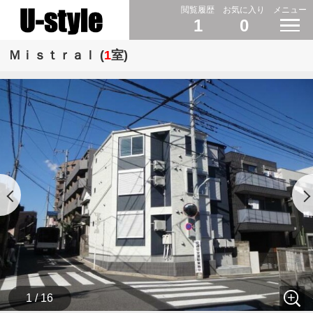
閲覧履歴
お気に入り
メニュー
1
0
Ｍｉｓｔｒａｌ (
1
室)
1 / 16