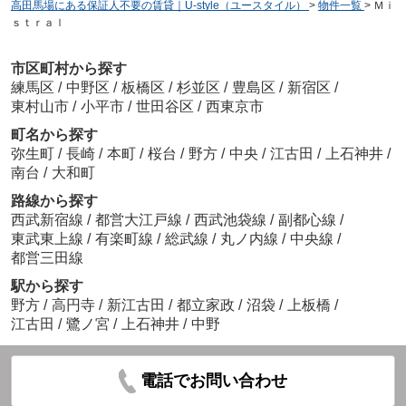
高田馬場にある保証人不要の賃貸｜U-style（ユースタイル）
>
物件一覧
>
Ｍｉ
ｓｔｒａｌ
市区町村から探す
練馬区
/
中野区
/
板橋区
/
杉並区
/
豊島区
/
新宿区
/
東村山市
/
小平市
/
世田谷区
/
西東京市
町名から探す
弥生町
/
長崎
/
本町
/
桜台
/
野方
/
中央
/
江古田
/
上石神井
/
南台
/
大和町
路線から探す
西武新宿線
/
都営大江戸線
/
西武池袋線
/
副都心線
/
東武東上線
/
有楽町線
/
総武線
/
丸ノ内線
/
中央線
/
都営三田線
駅から探す
野方
/
高円寺
/
新江古田
/
都立家政
/
沼袋
/
上板橋
/
江古田
/
鷺ノ宮
/
上石神井
/
中野
電話でお問い合わせ