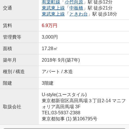
有楽町線
「
小竹向原
」駅 徒歩12分
交通
東武東上線
「
中板橋
」駅 徒歩21分
東武東上線
「
ときわ台
」駅 徒歩18分
賃料
6.9万円
管理費等
3,000円
面積
17.28㎡
築年月
2018年 9月(築7年)
種別 / 構造
アパート / 木造
階建
3階建
U-style(ユースタイル)
東京都新宿区高田馬場３丁目2-14 マニフ
取扱会社
ォリア高田馬場 3F
TEL:03-5937-2388
東京都知事 (1) 第106795号