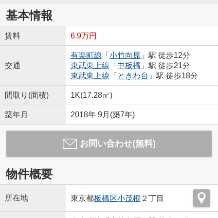
基本情報
賃料
6.9万円
有楽町線
「
小竹向原
」駅 徒歩12分
交通
東武東上線
「
中板橋
」駅 徒歩21分
東武東上線
「
ときわ台
」駅 徒歩18分
間取り(面積)
1K(17.28㎡)
築年月
2018年 9月(築7年)
お問い合わせ(無料)
物件概要
所在地
東京都
板橋区
小茂根
２丁目