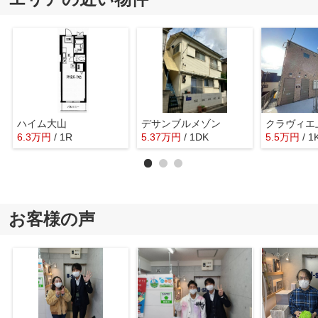
ハイム大山
デサンブルメゾン
クラヴィエ
6.3
万
円
/ 1R
5.37
万
円
/ 1DK
5.5
万
円
/ 1
お客様の声