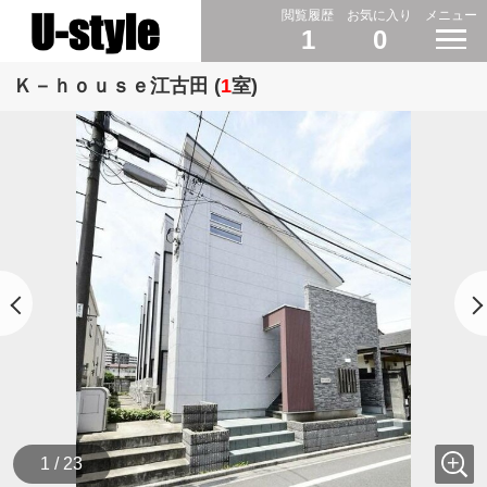
閲覧履歴
お気に入り
メニュー
1
0
Ｋ－ｈｏｕｓｅ江古田 (
1
室)
1 / 23