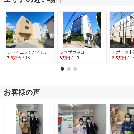
シャイニングハイロード
プラザカネコ
アポーラ中
7.9
万
円
/ 1K
8
万
円
/ 1R
6.5
万
円
/ 1
お客様の声