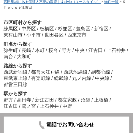
高田馬場にある保証人不要の賃貸｜U-style（ユースタイル）
>
物件一覧
>
Ｋ－
ｈｏｕｓｅ江古田
市区町村から探す
練馬区
/
中野区
/
板橋区
/
杉並区
/
豊島区
/
新宿区
/
東村山市
/
小平市
/
世田谷区
/
西東京市
町名から探す
弥生町
/
長崎
/
本町
/
桜台
/
野方
/
中央
/
江古田
/
上石神井
/
南台
/
大和町
路線から探す
西武新宿線
/
都営大江戸線
/
西武池袋線
/
副都心線
/
東武東上線
/
有楽町線
/
総武線
/
丸ノ内線
/
中央線
/
都営三田線
駅から探す
野方
/
高円寺
/
新江古田
/
都立家政
/
沼袋
/
上板橋
/
江古田
/
鷺ノ宮
/
上石神井
/
中野
電話でお問い合わせ