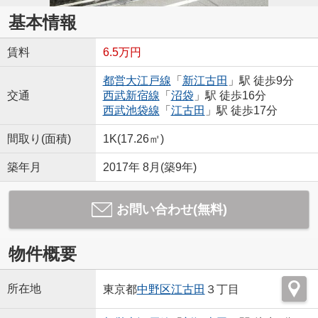
基本情報
賃料
6.5万円
都営大江戸線
「
新江古田
」駅 徒歩9分
交通
西武新宿線
「
沼袋
」駅 徒歩16分
西武池袋線
「
江古田
」駅 徒歩17分
間取り(面積)
1K(17.26㎡)
築年月
2017年 8月(築9年)
お問い合わせ(無料)
物件概要
所在地
東京都
中野区
江古田
３丁目