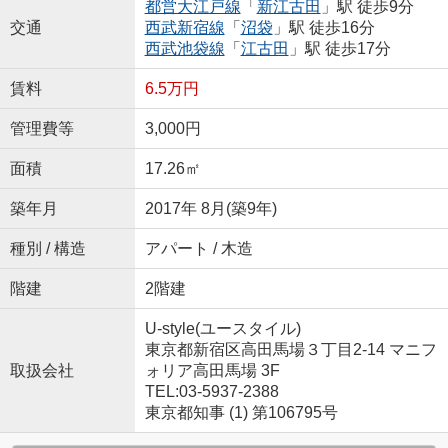
都営大江戸線
「
新江古田
」駅 徒歩9分
交通
西武新宿線
「
沼袋
」駅 徒歩16分
西武池袋線
「
江古田
」駅 徒歩17分
賃料
6.5万円
管理費等
3,000円
面積
17.26㎡
築年月
2017年 8月(築9年)
種別 / 構造
アパート / 木造
階建
2階建
U-style(ユースタイル)
東京都新宿区高田馬場３丁目2-14 マニフ
取扱会社
ォリア高田馬場 3F
TEL:03-5937-2388
東京都知事 (1) 第106795号