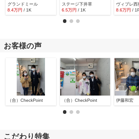
グランドミール
ステージ下井草
ヴィブレ西
8.4
万
円
/ 1K
6.5
万
円
/ 1K
8.6
万
円
/ 1
お客様の声
（合）CheckPoint
（合）CheckPoint
伊藤和宏
こだわり特集