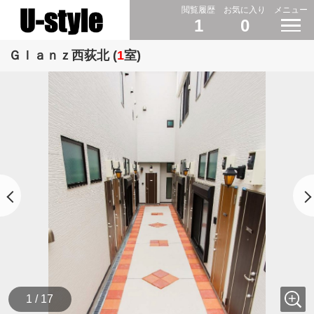
閲覧履歴
お気に入り
メニュー
1
0
Ｇｌａｎｚ西荻北 (
1
室)
1 / 17