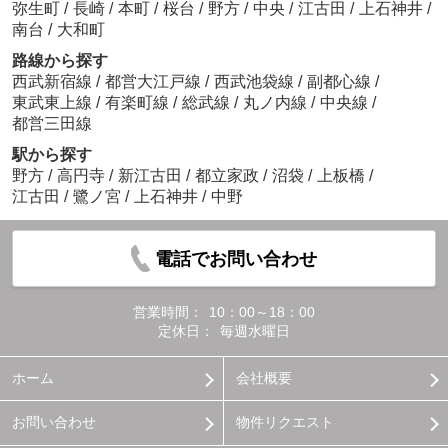
弥生町
/
長崎
/
本町
/
桜台
/
野方
/
中央
/
江古田
/
上石神井
/
南台
/
大和町
路線から探す
西武新宿線
/
都営大江戸線
/
西武池袋線
/
副都心線
/
東武東上線
/
有楽町線
/
総武線
/
丸ノ内線
/
中央線
/
都営三田線
駅から探す
野方
/
高円寺
/
新江古田
/
都立家政
/
沼袋
/
上板橋
/
江古田
/
鷺ノ宮
/
上石神井
/
中野
電話でお問い合わせ
営業時間：
10：00～18：00
定休日：
毎週水曜日
ホーム
会社概要
お問い合わせ
物件リクエスト