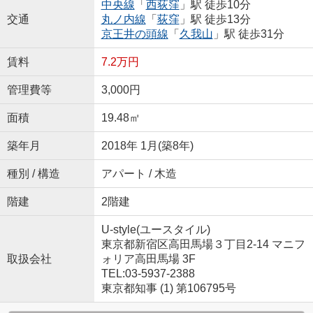
中央線
「
西荻窪
」駅 徒歩10分
交通
丸ノ内線
「
荻窪
」駅 徒歩13分
京王井の頭線
「
久我山
」駅 徒歩31分
賃料
7.2万円
管理費等
3,000円
面積
19.48㎡
築年月
2018年 1月(築8年)
種別 / 構造
アパート / 木造
階建
2階建
U-style(ユースタイル)
東京都新宿区高田馬場３丁目2-14 マニフ
取扱会社
ォリア高田馬場 3F
TEL:03-5937-2388
東京都知事 (1) 第106795号