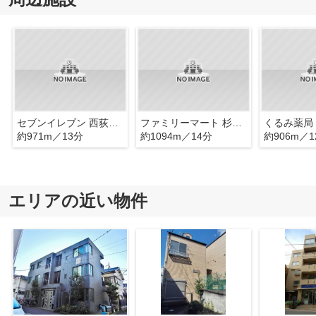
セブンイレブン 西荻神明通り店
ファミリーマート 杉並宮前三丁目店
くるみ薬局
約971m／13分
約1094m／14分
約906m／1
エリアの近い物件