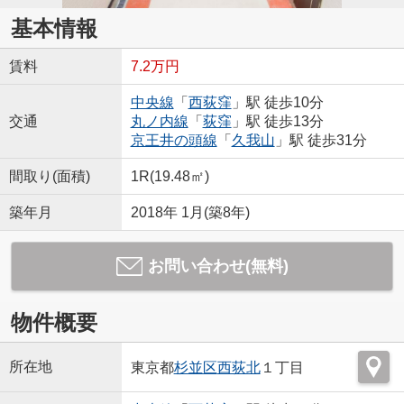
基本情報
賃料
7.2万円
中央線
「
西荻窪
」駅 徒歩10分
交通
丸ノ内線
「
荻窪
」駅 徒歩13分
京王井の頭線
「
久我山
」駅 徒歩31分
間取り(面積)
1R(19.48㎡)
築年月
2018年 1月(築8年)
お問い合わせ(無料)
物件概要
所在地
東京都
杉並区
西荻北
１丁目