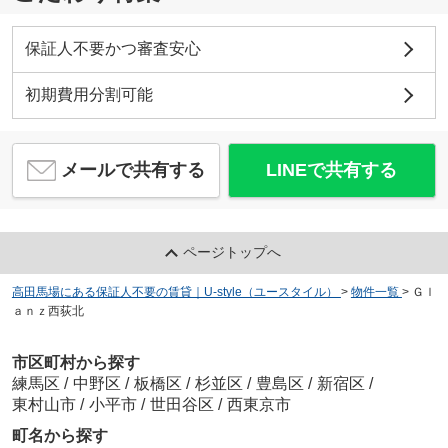
保証人不要かつ審査安心
初期費用分割可能
メールで共有する
LINEで共有する
ページトップへ
高田馬場にある保証人不要の賃貸｜U-style（ユースタイル）
>
物件一覧
>
Ｇｌ
ａｎｚ西荻北
市区町村から探す
練馬区
/
中野区
/
板橋区
/
杉並区
/
豊島区
/
新宿区
/
東村山市
/
小平市
/
世田谷区
/
西東京市
町名から探す