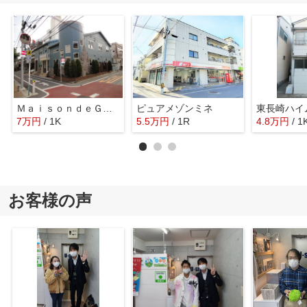
ＭａｉｓｏｎｄｅＧＲＡＣＥ
ピュアメゾンミネ
東長崎ハイ
7
万
円
/ 1K
5.5
万
円
/ 1R
4.8
万
円
/ 1
お客様の声