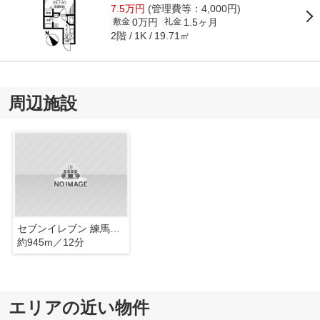
7.5万円
(管理費等：4,000円)
0万円
1.5ヶ月
敷金
礼金
2階
19.71㎡
1K
周辺施設
セブンイレブン 練馬江古田銀座店
約945m／12分
エリアの近い物件