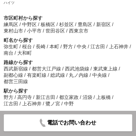
ハイツ
市区町村から探す
練馬区
/
中野区
/
板橋区
/
杉並区
/
豊島区
/
新宿区
/
東村山市
/
小平市
/
世田谷区
/
西東京市
町名から探す
弥生町
/
桜台
/
長崎
/
本町
/
野方
/
中央
/
江古田
/
上石神井
/
南台
/
大和町
路線から探す
西武新宿線
/
都営大江戸線
/
西武池袋線
/
東武東上線
/
副都心線
/
有楽町線
/
総武線
/
丸ノ内線
/
中央線
/
都営三田線
駅から探す
野方
/
高円寺
/
新江古田
/
都立家政
/
沼袋
/
上板橋
/
江古田
/
上石神井
/
鷺ノ宮
/
中野
電話でお問い合わせ