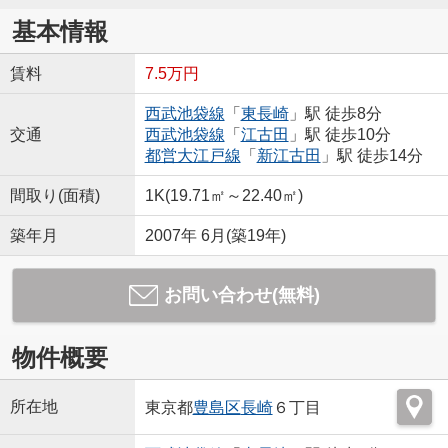
基本情報
賃料
7.5万円
西武池袋線
「
東長崎
」駅 徒歩8分
交通
西武池袋線
「
江古田
」駅 徒歩10分
都営大江戸線
「
新江古田
」駅 徒歩14分
間取り(面積)
1K(19.71㎡～22.40㎡)
築年月
2007年 6月(築19年)
お問い合わせ(無料)
物件概要
所在地
東京都
豊島区
長崎
６丁目