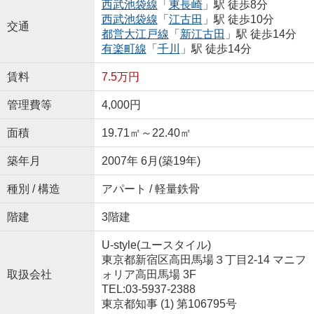
西武池袋線
「
東長崎
」駅 徒歩8分
西武池袋線
「
江古田
」駅 徒歩10分
交通
都営大江戸線
「
新江古田
」駅 徒歩14分
有楽町線
「
千川
」駅 徒歩14分
賃料
7.5万円
管理費等
4,000円
面積
19.71㎡～22.40㎡
築年月
2007年 6月(築19年)
種別 / 構造
アパート / 軽量鉄骨
階建
3階建
U-style(ユースタイル)
東京都新宿区高田馬場３丁目2-14 マニフ
取扱会社
ォリア高田馬場 3F
TEL:03-5937-2388
東京都知事 (1) 第106795号