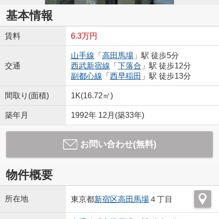
基本情報
賃料
6.3万円
山手線
「
高田馬場
」駅 徒歩5分
交通
西武新宿線
「
下落合
」駅 徒歩12分
副都心線
「
西早稲田
」駅 徒歩13分
間取り(面積)
1K(16.72㎡)
築年月
1992年 12月(築33年)
お問い合わせ(無料)
物件概要
所在地
東京都
新宿区
高田馬場
４丁目