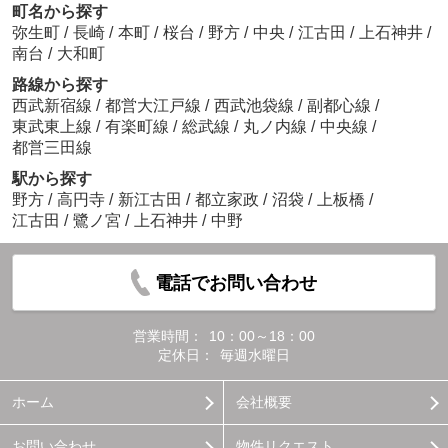
町名から探す
弥生町
/
長崎
/
本町
/
桜台
/
野方
/
中央
/
江古田
/
上石神井
/
南台
/
大和町
路線から探す
西武新宿線
/
都営大江戸線
/
西武池袋線
/
副都心線
/
東武東上線
/
有楽町線
/
総武線
/
丸ノ内線
/
中央線
/
都営三田線
駅から探す
野方
/
高円寺
/
新江古田
/
都立家政
/
沼袋
/
上板橋
/
江古田
/
鷺ノ宮
/
上石神井
/
中野
電話でお問い合わせ
営業時間：
10：00～18：00
定休日：
毎週水曜日
ホーム
会社概要
お問い合わせ
物件リクエスト