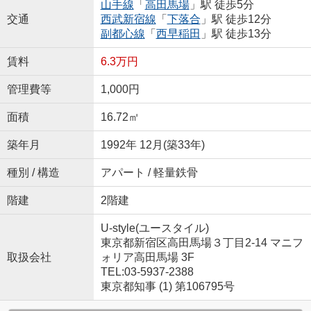
山手線
「
高田馬場
」駅 徒歩5分
交通
西武新宿線
「
下落合
」駅 徒歩12分
副都心線
「
西早稲田
」駅 徒歩13分
賃料
6.3万円
管理費等
1,000円
面積
16.72㎡
築年月
1992年 12月(築33年)
種別 / 構造
アパート / 軽量鉄骨
階建
2階建
U-style(ユースタイル)
東京都新宿区高田馬場３丁目2-14 マニフ
取扱会社
ォリア高田馬場 3F
TEL:03-5937-2388
東京都知事 (1) 第106795号