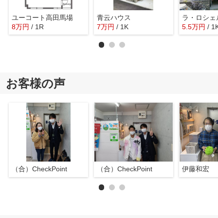
ユーコート高田馬場
青云ハウス
ラ・ロシェ
8
万
円
/ 1R
7
万
円
/ 1K
5.5
万
円
/ 1
お客様の声
（合）CheckPoint
（合）CheckPoint
伊藤和宏