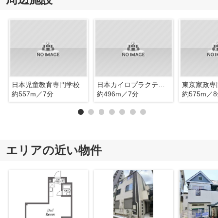
日本児童教育専門学校
日本カイロプラクティックドクター専門学院
東京家政専
約557m／7分
約496m／7分
約575m／
エリアの近い物件