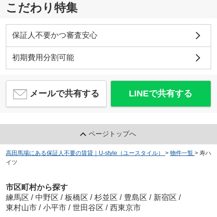
こだわり特集
保証人不要かつ審査安心
初期費用分割可能
メールで共有する
LINEで共有する
ページトップへ
高田馬場にある保証人不要の賃貸｜U-style（ユースタイル）
>
物件一覧
>
寿ハ
イツ
市区町村から探す
練馬区
/
中野区
/
板橋区
/
杉並区
/
豊島区
/
新宿区
/
東村山市
/
小平市
/
世田谷区
/
西東京市