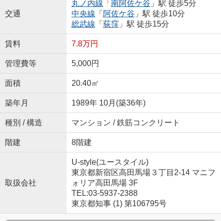
丸ノ内線
「
南阿佐ケ谷
」駅 徒歩5分
交通
中央線
「
阿佐ケ谷
」駅 徒歩10分
総武線
「
荻窪
」駅 徒歩15分
賃料
7.8万円
管理費等
5,000円
面積
20.40㎡
築年月
1989年 10月(築36年)
種別 / 構造
マンション / 鉄筋コンクリート
階建
8階建
U-style(ユースタイル)
東京都新宿区高田馬場３丁目2-14 マニフ
取扱会社
ォリア高田馬場 3F
TEL:03-5937-2388
東京都知事 (1) 第106795号