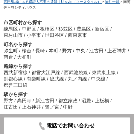
高田馬場にある保証人不要の賃貸｜U-style（ユースタイル）
>
物件一覧
>
南阿
佐ヶ谷シティハウス
市区町村から探す
練馬区
/
中野区
/
板橋区
/
杉並区
/
豊島区
/
新宿区
/
東村山市
/
小平市
/
世田谷区
/
西東京市
町名から探す
弥生町
/
桜台
/
長崎
/
本町
/
野方
/
中央
/
江古田
/
上石神井
/
南台
/
大和町
路線から探す
西武新宿線
/
都営大江戸線
/
西武池袋線
/
東武東上線
/
副都心線
/
有楽町線
/
総武線
/
丸ノ内線
/
中央線
/
都営三田線
駅から探す
野方
/
高円寺
/
新江古田
/
都立家政
/
沼袋
/
上板橋
/
江古田
/
上石神井
/
鷺ノ宮
/
中野
電話でお問い合わせ