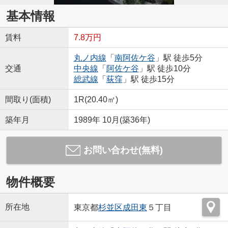
基本情報
賃料
7.8万円
丸ノ内線
「
南阿佐ケ谷
」駅 徒歩5分
交通
中央線
「
阿佐ケ谷
」駅 徒歩10分
総武線
「
荻窪
」駅 徒歩15分
間取り(面積)
1R(20.40㎡)
築年月
1989年 10月(築36年)
お問い合わせ(無料)
物件概要
所在地
東京都
杉並区
成田東
５丁目