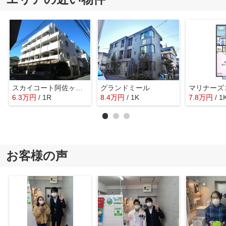
スカイコート阿佐ヶ谷第２
グランドミール
マリナーズ
6.3
万
円
/ 1R
8.4
万
円
/ 1K
7.8
万
円
/ 1
お客様の声