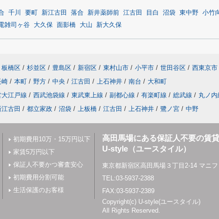
合
千川
要町
新江古田
落合
新井薬師前
江古田
目白
沼袋
東中野
小竹
電雑司ヶ谷
大久保
面影橋
大山
新大久保
板橋区
/
杉並区
/
豊島区
/
新宿区
/
東村山市
/
小平市
/
世田谷区
/
西東京市
長崎
/
本町
/
野方
/
中央
/
江古田
/
上石神井
/
南台
/
大和町
営大江戸線
/
西武池袋線
/
東武東上線
/
副都心線
/
有楽町線
/
総武線
/
丸ノ内
新江古田
/
都立家政
/
沼袋
/
上板橋
/
江古田
/
上石神井
/
鷺ノ宮
/
中野
高田馬場にある保証人不要の賃
初期費用10万・15万円以下
U-style（ユースタイル）
家賃5万円以下
保証人不要かつ審査安心
東京都新宿区高田馬場３丁目2-14 マニフ
初期費用分割可能
TEL:03-5937-2388
生活保護のお客様
FAX:03-5937-2389
Copyright(c) U-style(ユースタイル)
All Rights Reserved.