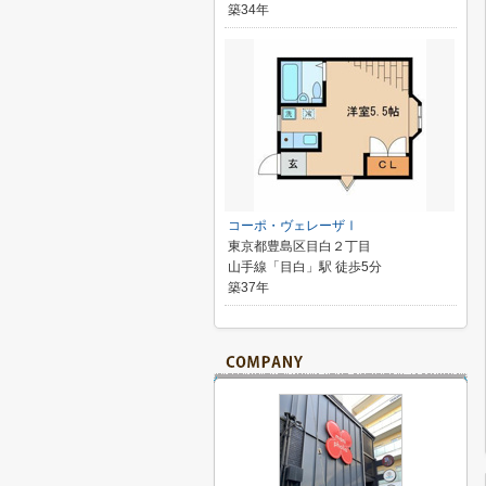
築34年
コーポ・ヴェレーザⅠ
東京都豊島区目白２丁目
山手線「目白」駅 徒歩5分
築37年