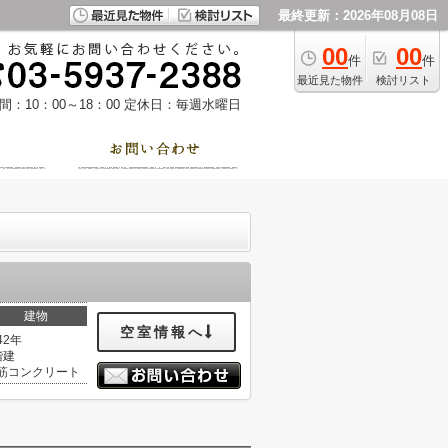
最終更新：2026年08月08日
00
00
件
件
最近見た物件
検討リスト
：10：00～18：00
定休日：毎週水曜日
建物
空室情報へ
42年
階建
筋コンクリート