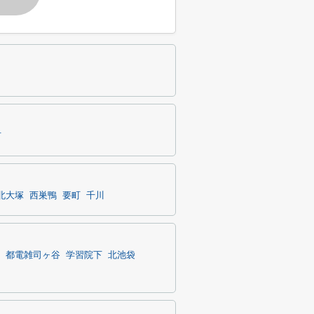
市
北大塚
西巣鴨
要町
千川
都電雑司ヶ谷
学習院下
北池袋