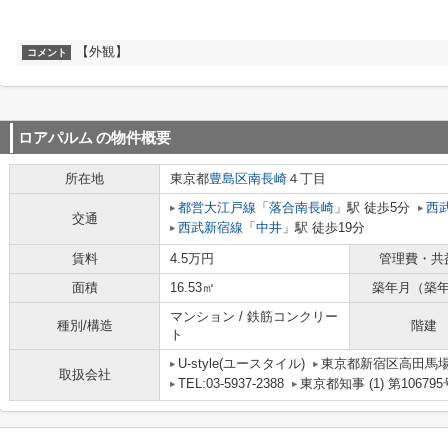
【外観】
コメント
ロアパルム
の物件概要
所在地
東京都
豊島区
南長崎
４丁目
都営大江戸線
「
落合南長崎
」駅 徒歩5分
西
交通
西武新宿線
「
中井
」駅 徒歩19分
賃料
4.5万円
管理費・共
面積
16.53㎡
築年月（築
マンション / 鉄筋コンクリー
種別/構造
階建
ト
U-style(ユースタイル)
東京都新宿区高田馬場３
取扱会社
TEL:03-5937-2388
東京都知事 (1) 第106795