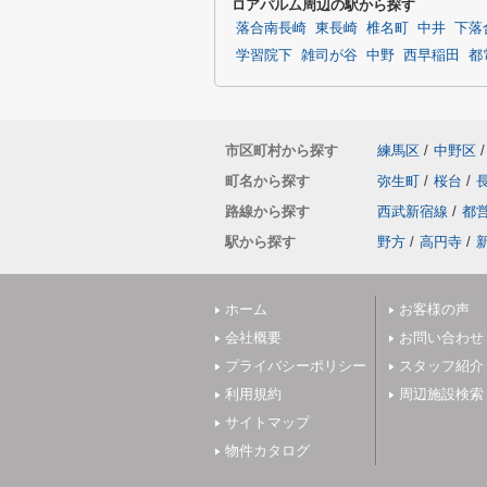
ロアパルム周辺の駅から探す
落合南長崎
東長崎
椎名町
中井
下落
学習院下
雑司が谷
中野
西早稲田
都
市区町村から探す
練馬区
/
中野区
/
町名から探す
弥生町
/
桜台
/
路線から探す
西武新宿線
/
都
駅から探す
野方
/
高円寺
/
ホーム
お客様の声
会社概要
お問い合わせ
プライバシーポリシー
スタッフ紹介
利用規約
周辺施設検索
サイトマップ
物件カタログ