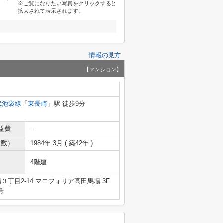
※ご覧になりたい写真をクリックすると
拡大されて表示されます。
情報の見方
【マンション】
武池袋線
「
東長崎
」駅 徒歩9分
益費
-
年数）
1984年 3月 ( 築42年 )
4階建
丁目2-14 マニフォリア高田馬場 3F
号