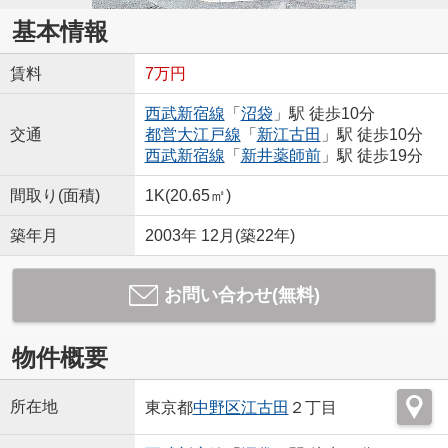
基本情報
賃料
7万円
西武新宿線
「
沼袋
」駅 徒歩10分
交通
都営大江戸線
「
新江古田
」駅 徒歩10分
西武新宿線
「
新井薬師前
」駅 徒歩19分
間取り(面積)
1K(20.65㎡)
築年月
2003年 12月(築22年)
お問い合わせ(無料)
物件概要
所在地
東京都
中野区
江古田
２丁目