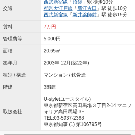
西武新宿線
「
沼袋
」駅 徒歩10分
交通
都営大江戸線
「
新江古田
」駅 徒歩10分
西武新宿線
「
新井薬師前
」駅 徒歩19分
賃料
7万円
管理費等
5,000円
面積
20.65㎡
築年月
2003年 12月(築22年)
種別 / 構造
マンション / 鉄骨造
階建
3階建
U-style(ユースタイル)
東京都新宿区高田馬場３丁目2-14 マニフ
取扱会社
ォリア高田馬場 3F
TEL:03-5937-2388
東京都知事 (1) 第106795号