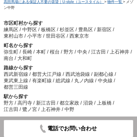
高田馬場にある保証人不要の賃貸｜U-style（ユースタイル）
>
物件一覧
>
メゾ
ン中野
市区町村から探す
練馬区
/
中野区
/
板橋区
/
杉並区
/
豊島区
/
新宿区
/
東村山市
/
小平市
/
世田谷区
/
西東京市
町名から探す
弥生町
/
長崎
/
本町
/
桜台
/
野方
/
中央
/
江古田
/
上石神井
/
南台
/
大和町
路線から探す
西武新宿線
/
都営大江戸線
/
西武池袋線
/
副都心線
/
東武東上線
/
有楽町線
/
総武線
/
丸ノ内線
/
中央線
/
都営三田線
駅から探す
野方
/
高円寺
/
新江古田
/
都立家政
/
沼袋
/
上板橋
/
江古田
/
鷺ノ宮
/
上石神井
/
中野
電話でお問い合わせ