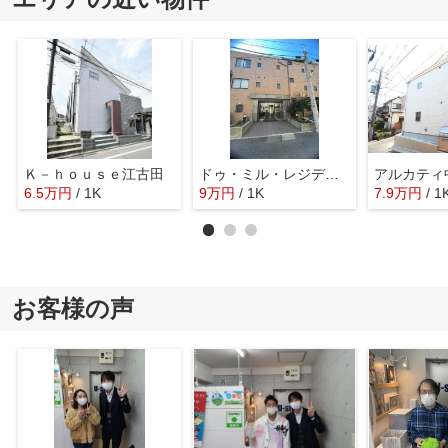
Ｋ－ｈｏｕｓｅ江古田
ドゥ・ミル・レジデンス
アルカティ
6.5
万
円
/ 1K
9
万
円
/ 1K
7.9
万
円
/ 1
お客様の声