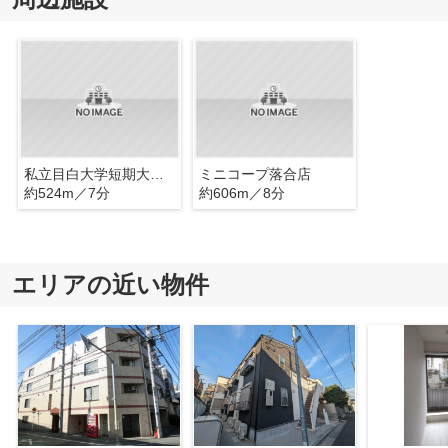
私立目白大学短期大学部
ミニコープ落合店
約524m／7分
約606m／8分
エリアの近い物件