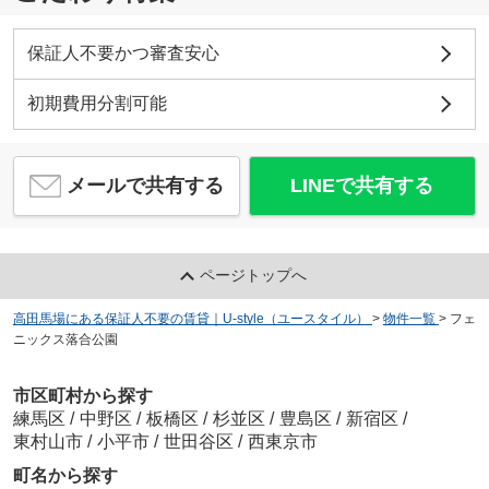
保証人不要かつ審査安心
初期費用分割可能
メールで共有する
LINEで共有する
ページトップへ
高田馬場にある保証人不要の賃貸｜U-style（ユースタイル）
>
物件一覧
>
フェ
ニックス落合公園
市区町村から探す
練馬区
/
中野区
/
板橋区
/
杉並区
/
豊島区
/
新宿区
/
東村山市
/
小平市
/
世田谷区
/
西東京市
町名から探す