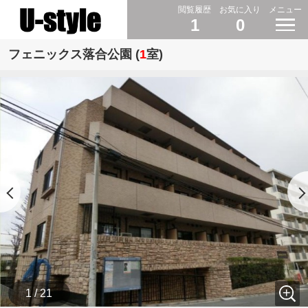
閲覧履歴
お気に入り
メニュー
1
0
フェニックス落合公園 (
1
室)
1 / 21