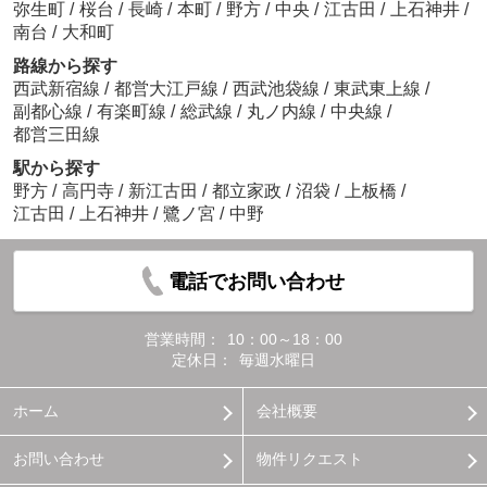
弥生町
/
桜台
/
長崎
/
本町
/
野方
/
中央
/
江古田
/
上石神井
/
南台
/
大和町
路線から探す
西武新宿線
/
都営大江戸線
/
西武池袋線
/
東武東上線
/
副都心線
/
有楽町線
/
総武線
/
丸ノ内線
/
中央線
/
都営三田線
駅から探す
野方
/
高円寺
/
新江古田
/
都立家政
/
沼袋
/
上板橋
/
江古田
/
上石神井
/
鷺ノ宮
/
中野
電話でお問い合わせ
営業時間：
10：00～18：00
定休日：
毎週水曜日
ホーム
会社概要
お問い合わせ
物件リクエスト