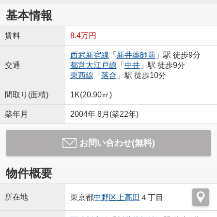
基本情報
賃料
8.4万円
西武新宿線
「
新井薬師前
」駅 徒歩9分
交通
都営大江戸線
「
中井
」駅 徒歩9分
東西線
「
落合
」駅 徒歩10分
間取り(面積)
1K(20.90㎡)
築年月
2004年 8月(築22年)
お問い合わせ(無料)
物件概要
所在地
東京都
中野区
上高田
４丁目