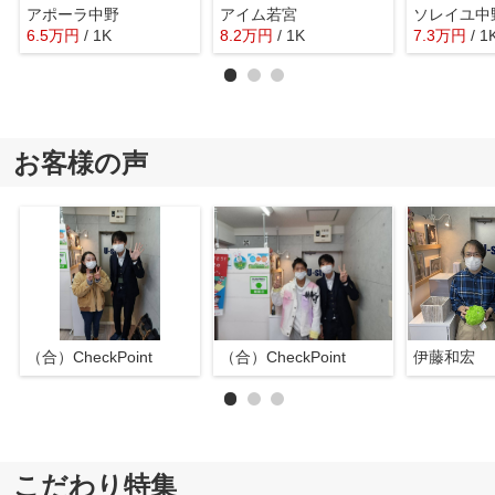
アポーラ中野
アイム若宮
ソレイユ中
6.5
万
円
/ 1K
8.2
万
円
/ 1K
7.3
万
円
/ 1
お客様の声
（合）CheckPoint
（合）CheckPoint
伊藤和宏
こだわり特集