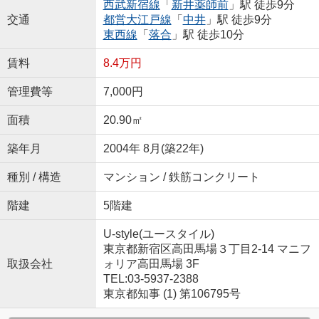
西武新宿線
「
新井薬師前
」駅 徒歩9分
交通
都営大江戸線
「
中井
」駅 徒歩9分
東西線
「
落合
」駅 徒歩10分
賃料
8.4万円
管理費等
7,000円
面積
20.90㎡
築年月
2004年 8月(築22年)
種別 / 構造
マンション / 鉄筋コンクリート
階建
5階建
U-style(ユースタイル)
東京都新宿区高田馬場３丁目2-14 マニフ
取扱会社
ォリア高田馬場 3F
TEL:03-5937-2388
東京都知事 (1) 第106795号