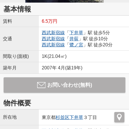
基本情報
賃料
6.5万円
西武新宿線
「
下井草
」駅 徒歩5分
交通
西武新宿線
「
井荻
」駅 徒歩10分
西武新宿線
「
鷺ノ宮
」駅 徒歩20分
間取り(面積)
1K(21.04㎡)
築年月
2007年 4月(築19年)
お問い合わせ(無料)
物件概要
所在地
東京都
杉並区
下井草
３丁目