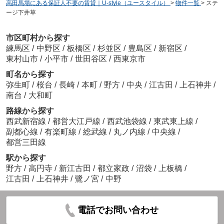
高田馬場にある保証人不要の賃貸｜U-style（ユースタイル）
>
物件一覧
>
ステ
ージ下井草
市区町村から探す
練馬区
/
中野区
/
板橋区
/
杉並区
/
豊島区
/
新宿区
/
東村山市
/
小平市
/
世田谷区
/
西東京市
町名から探す
弥生町
/
桜台
/
長崎
/
本町
/
野方
/
中央
/
江古田
/
上石神井
/
南台
/
大和町
路線から探す
西武新宿線
/
都営大江戸線
/
西武池袋線
/
東武東上線
/
副都心線
/
有楽町線
/
総武線
/
丸ノ内線
/
中央線
/
都営三田線
駅から探す
野方
/
高円寺
/
新江古田
/
都立家政
/
沼袋
/
上板橋
/
江古田
/
上石神井
/
鷺ノ宮
/
中野
電話でお問い合わせ