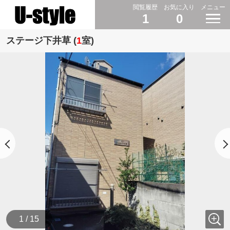
閲覧履歴
お気に入り
メニュー
1
0
ステージ下井草 (
1
室)
1 / 15