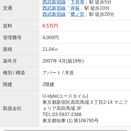
西武新宿線
「
下井草
」駅 徒歩5分
交通
西武新宿線
「
井荻
」駅 徒歩10分
西武新宿線
「
鷺ノ宮
」駅 徒歩20分
賃料
6.5万円
管理費等
4,000円
面積
21.04㎡
築年月
2007年 4月(築19年)
種別 / 構造
アパート / 木造
階建
2階建
U-style(ユースタイル)
東京都新宿区高田馬場３丁目2-14 マニフ
取扱会社
ォリア高田馬場 3F
TEL:03-5937-2388
東京都知事 (1) 第106795号