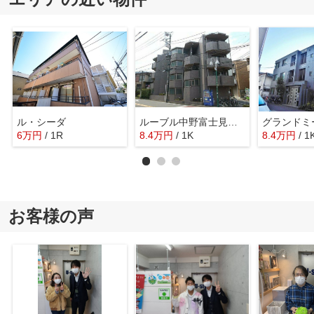
ル・シーダ
ルーブル中野富士見町参番館
グランドミ
6
万
円
/ 1R
8.4
万
円
/ 1K
8.4
万
円
/ 1
お客様の声