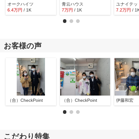
オークハイツ
青云ハウス
6.4
万
円
/ 1K
7
万
円
/ 1K
7.2
万
円
/ 1
お客様の声
（合）CheckPoint
（合）CheckPoint
伊藤和宏
こだわり特集