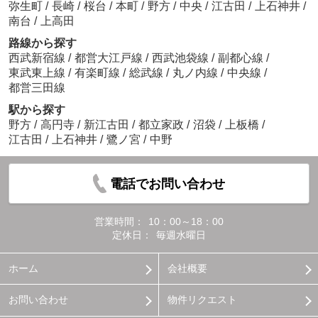
弥生町
/
長崎
/
桜台
/
本町
/
野方
/
中央
/
江古田
/
上石神井
/
南台
/
上高田
路線から探す
西武新宿線
/
都営大江戸線
/
西武池袋線
/
副都心線
/
東武東上線
/
有楽町線
/
総武線
/
丸ノ内線
/
中央線
/
都営三田線
駅から探す
野方
/
高円寺
/
新江古田
/
都立家政
/
沼袋
/
上板橋
/
江古田
/
上石神井
/
鷺ノ宮
/
中野
電話でお問い合わせ
営業時間：
10：00～18：00
定休日：
毎週水曜日
ホーム
会社概要
お問い合わせ
物件リクエスト