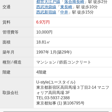
都営大江戸線
「
落合南長崎
」駅 徒歩2分
交通
西武池袋線
「
東長崎
」駅 徒歩10分
西武新宿線
「
中井
」駅 徒歩15分
賃料
6.9万円
管理費等
10,000円
面積
18.81㎡
築年月
1997年 1月(築29年)
種別 / 構造
マンション / 鉄筋コンクリート
階建
4階建
U-style(ユースタイル)
東京都新宿区高田馬場３丁目2-14 マニフ
取扱会社
ォリア高田馬場 3F
TEL:03-5937-2388
東京都知事 (1) 第106795号