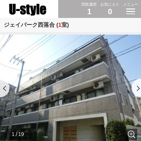
閲覧履歴
お気に入り
メニュー
1
0
ジェイパーク西落合 (
1
室)
1 / 19