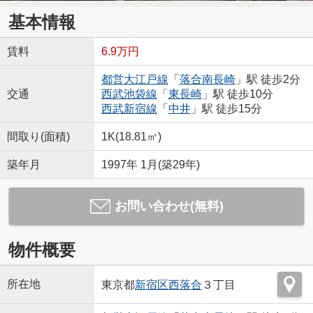
基本情報
賃料
6.9万円
都営大江戸線
「
落合南長崎
」駅 徒歩2分
交通
西武池袋線
「
東長崎
」駅 徒歩10分
西武新宿線
「
中井
」駅 徒歩15分
間取り(面積)
1K(18.81㎡)
築年月
1997年 1月(築29年)
お問い合わせ(無料)
物件概要
所在地
東京都
新宿区
西落合
３丁目