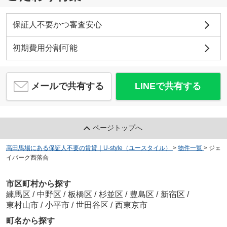
保証人不要かつ審査安心
初期費用分割可能
メールで共有する
LINEで共有する
ページトップへ
高田馬場にある保証人不要の賃貸｜U-style（ユースタイル）
>
物件一覧
>
ジェ
イパーク西落合
市区町村から探す
練馬区
/
中野区
/
板橋区
/
杉並区
/
豊島区
/
新宿区
/
東村山市
/
小平市
/
世田谷区
/
西東京市
町名から探す