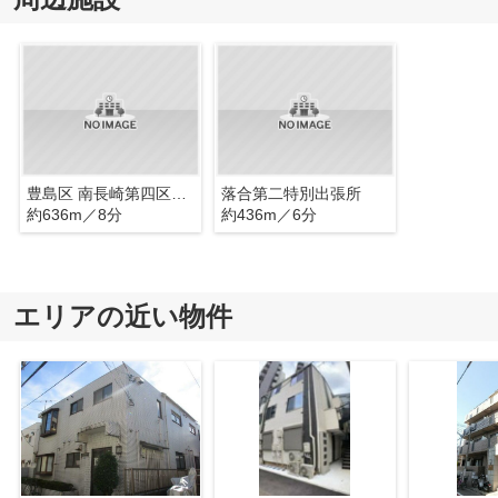
豊島区 南長崎第四区民集会室
落合第二特別出張所
約636m／8分
約436m／6分
エリアの近い物件