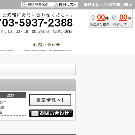
最終更新：2026年08月06日
00
00
件
件
最近見た物件
検討リスト
：10：00～18：00
定休日：毎週水曜日
建物
空室情報へ
24年
階建
造