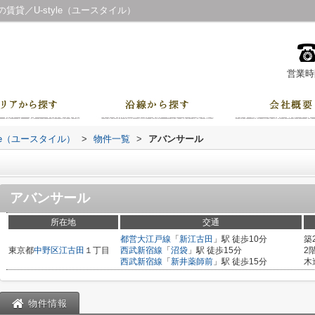
貸／U-style（ユースタイル）
営業時間
le（ユースタイル）
>
物件一覧
>
アバンサール
アバンサール
所在地
交通
都営大江戸線
「
新江古田
」駅 徒歩10分
築
東京都
中野区
江古田
１丁目
西武新宿線
「
沼袋
」駅 徒歩15分
2
西武新宿線
「
新井薬師前
」駅 徒歩15分
木
物件情報