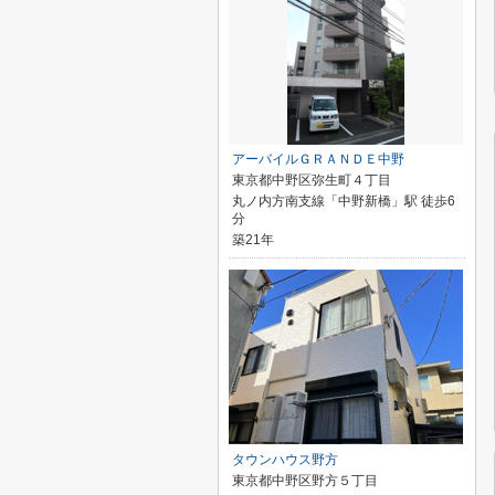
アーバイルＧＲＡＮＤＥ中野
東京都中野区弥生町４丁目
丸ノ内方南支線「中野新橋」駅 徒歩6
分
築21年
タウンハウス野方
東京都中野区野方５丁目