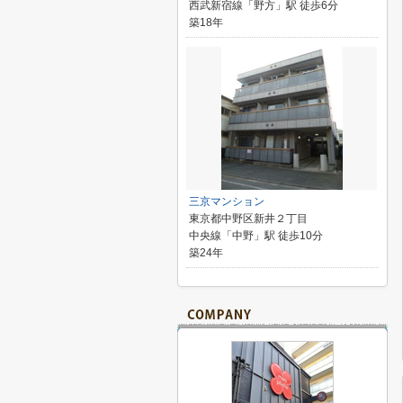
西武新宿線「野方」駅 徒歩6分
築18年
三京マンション
東京都中野区新井２丁目
中央線「中野」駅 徒歩10分
築24年