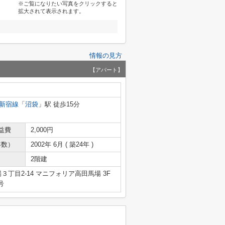
※ご覧になりたい写真をクリックすると
拡大されて表示されます。
情報の見方
【アパート】
新宿線
「
沼袋
」駅 徒歩15分
益費
2,000円
年数）
2002年 6月 ( 築24年 )
2階建
丁目2-14 マニフォリア高田馬場 3F
号