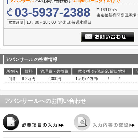
アバンサール
へのお問い合わせは
U-style(ユースタイル)まで
03-5937-2388
〒169-0075
東京都新宿区高田馬場３丁
10：00～18：00 定休日:毎週水曜日
アバンサール
の空室情報
所在階
賃料
管理費・共益費
敷金/礼金/保証金/償却/敷引
1階
6.2万円
2,000円
/
/
/
/
1ヶ月
0万円
-
-
-
アバンサール
へのお問い合わせ