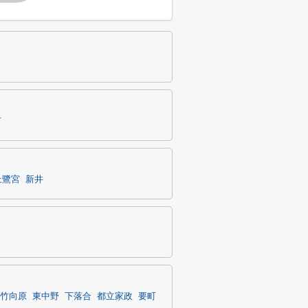
市
上鷺宮
新井
竹向原
東中野
下落合
都立家政
要町