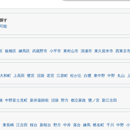
探す
可能
区
板橋区
練馬区
武蔵野市
小平市
東村山市
清瀬市
東久留米市
西東京
大和町
上高田
鷺宮
沼袋
若宮
江原町
松が丘
白鷺
東中野
中野
丸山
橋
中野富士見町
新井薬師前
沼袋
野方
都立家政
鷺ノ宮
新江古田
崎
東長崎
江古田
桜台
新桜台
野方
中井
落合
練馬
椎名町
千川
中野
小