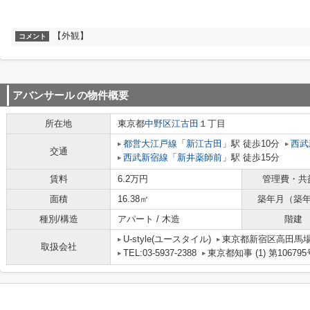
【外観】
コメント
アバンサール
の物件概要
所在地
東京都
中野区
江古田
１丁目
都営大江戸線
「
新江古田
」駅 徒歩10分
西武
交通
西武新宿線
「
新井薬師前
」駅 徒歩15分
賃料
6.2万円
管理費・共
面積
16.38㎡
築年月（築
種別/構造
アパート / 木造
階建
U-style(ユースタイル)
東京都新宿区高田馬場３
取扱会社
TEL:03-5937-2388
東京都知事 (1) 第106795