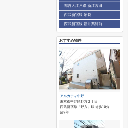
都営大江戸線 新江古田
西武新宿線 沼袋
西武新宿線 新井薬師前
おすすめ物件
アルカティ中野
東京都中野区野方２丁目
西武新宿線「野方」駅 徒歩10分
築9年