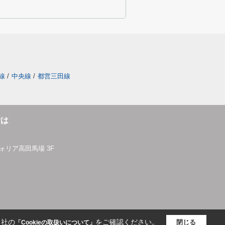
線
/
中央線
/
都営三田線
貸は
ォリア高田馬場 3F
当社の
をご確認ください。
閉じる
「Cookieの取扱いについて」