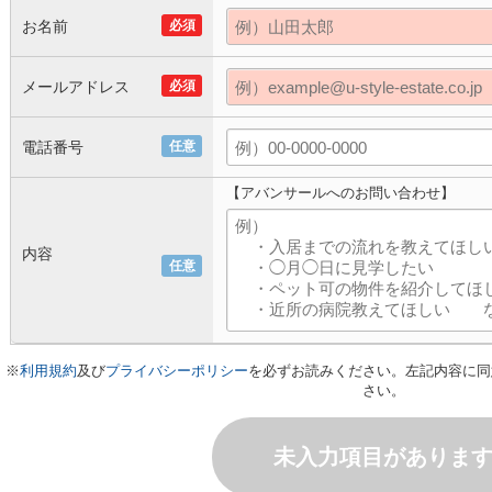
お名前
必須
メールアドレス
必須
電話番号
任意
【アバンサールへのお問い合わせ】
内容
任意
※
利用規約
及び
プライバシーポリシー
を必ずお読みください。左記内容に同
さい。
未入力項目がありま