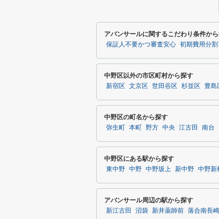
アバンサールに関するこだわり条件から
保証人不要かつ審査安心
初期費用分割
中野区以外の市区町村から探す
新宿区
文京区
世田谷区
杉並区
豊島
中野区の町名から探す
弥生町
本町
野方
中央
江古田
南台
中野区にある駅から探す
東中野
中野
中野坂上
新中野
中野新
アバンサール周辺の駅から探す
新江古田
沼袋
新井薬師前
落合南長