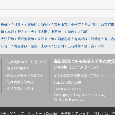
板橋区
/
杉並区
/
豊島区
/
新宿区
/
東村山市
/
小平市
/
世田谷区
/
西東京市
長崎
/
本町
/
野方
/
中央
/
江古田
/
上石神井
/
南台
/
大和町
営大江戸線
/
西武池袋線
/
東武東上線
/
副都心線
/
有楽町線
/
総武線
/
丸ノ内
新江古田
/
都立家政
/
沼袋
/
上板橋
/
江古田
/
上石神井
/
鷺ノ宮
/
中野
高田馬場にある保証人不要の賃
初期費用10万・15万円以下
U-style（ユースタイル）
家賃5万円以下
保証人不要かつ審査安心
東京都新宿区高田馬場３丁目2-14 マニフ
初期費用分割可能
TEL:03-5937-2388
生活保護のお客様
FAX:03-5937-2389
Copyright(c) U-style(ユースタイル)
All Rights Reserved.
を目的として、クッキー（Cookie）を使用しています。
詳しくは、