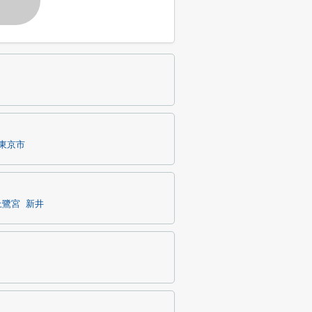
す
東京市
上鷺宮
新井