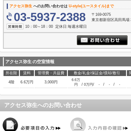
アクセス弥生
へのお問い合わせは
U-style(ユースタイル)まで
03-5937-2388
〒169-0075
東京都新宿区高田馬場３丁
10：00～18：00 定休日:毎週水曜日
アクセス弥生
の空室情報
所在階
賃料
管理費・共益費
敷金/礼金/保証金/償却/敷引
6.6万
4階
6.6万円
3,000円
/
/
/
/
円
0万円
-
-
-
アクセス弥生
へのお問い合わせ