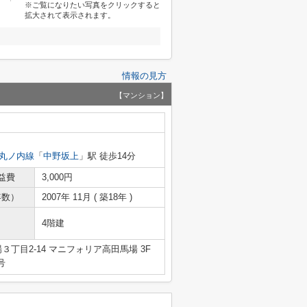
※ご覧になりたい写真をクリックすると
拡大されて表示されます。
情報の見方
【マンション】
丸ノ内線
「
中野坂上
」駅 徒歩14分
益費
3,000円
年数）
2007年 11月 ( 築18年 )
4階建
丁目2-14 マニフォリア高田馬場 3F
号