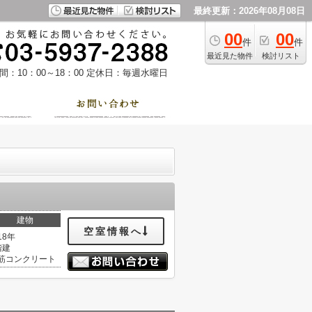
最終更新：2026年08月08日
00
00
件
件
最近見た物件
検討リスト
：10：00～18：00
定休日：毎週水曜日
建物
空室情報へ
18年
階建
筋コンクリート