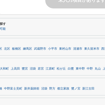
未入力項目がありま
探す
可能
区
北区
板橋区
練馬区
武蔵野市
小平市
東村山市
清瀬市
東久留米市
西
大和町
上高田
鷺宮
沼袋
若宮
江原町
松が丘
白鷺
東中野
中野
丸山
橋
中野富士見町
新井薬師前
沼袋
野方
都立家政
鷺ノ宮
新江古田