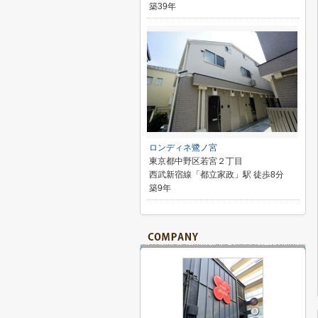
築39年
ロンディネ鷺ノ宮
東京都中野区若宮２丁目
西武新宿線「都立家政」駅 徒歩8分
築9年