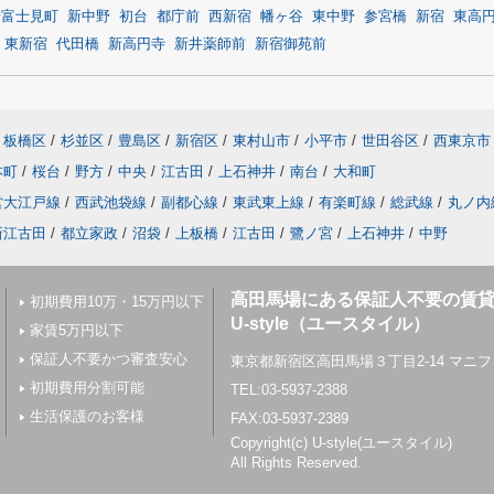
野富士見町
新中野
初台
都庁前
西新宿
幡ヶ谷
東中野
参宮橋
新宿
東高
東新宿
代田橋
新高円寺
新井薬師前
新宿御苑前
板橋区
/
杉並区
/
豊島区
/
新宿区
/
東村山市
/
小平市
/
世田谷区
/
西東京市
本町
/
桜台
/
野方
/
中央
/
江古田
/
上石神井
/
南台
/
大和町
営大江戸線
/
西武池袋線
/
副都心線
/
東武東上線
/
有楽町線
/
総武線
/
丸ノ内
新江古田
/
都立家政
/
沼袋
/
上板橋
/
江古田
/
鷺ノ宮
/
上石神井
/
中野
高田馬場にある保証人不要の賃
初期費用10万・15万円以下
U-style（ユースタイル）
家賃5万円以下
保証人不要かつ審査安心
東京都新宿区高田馬場３丁目2-14 マニフ
初期費用分割可能
TEL:03-5937-2388
生活保護のお客様
FAX:03-5937-2389
Copyright(c) U-style(ユースタイル)
All Rights Reserved.