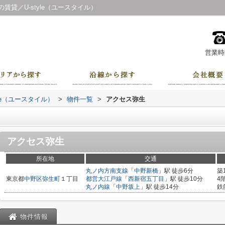
貸／U-style（ユースタイル）
営業時間
le（ユースタイル）
>
物件一覧
>
アクセス弥生
アクセス弥生
所在地
交通
丸ノ内方南支線
「
中野新橋
」駅 徒歩6分
築
東京都
中野区
弥生町
１丁目
都営大江戸線
「
西新宿五丁目
」駅 徒歩10分
4
丸ノ内線
「
中野坂上
」駅 徒歩14分
鉄
物件情報