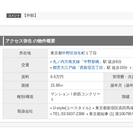
【外観】
コメント
アクセス弥生
の物件概要
所在地
東京都
中野区
弥生町
１丁目
丸ノ内方南支線
「
中野新橋
」駅 徒歩6分
交通
都営大江戸線
「
西新宿五丁目
」駅 徒歩10分
賃料
6.6万円
管理費・共
面積
15.89㎡
築年月（築
マンション / 鉄筋コンクリー
種別/構造
階建
ト
U-style(ユースタイル)
東京都新宿区高田馬場３
取扱会社
TEL:03-5937-2388
東京都知事 (1) 第106795