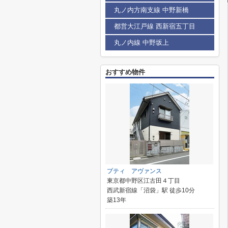
丸ノ内方南支線 中野新橋
都営大江戸線 西新宿五丁目
丸ノ内線 中野坂上
おすすめ物件
プティ アヴァンス
東京都中野区江古田４丁目
西武新宿線「沼袋」駅 徒歩10分
築13年