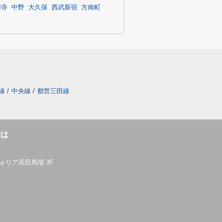
円寺
中野
大久保
西武新宿
方南町
線
/
中央線
/
都営三田線
貸は
ォリア高田馬場 3F