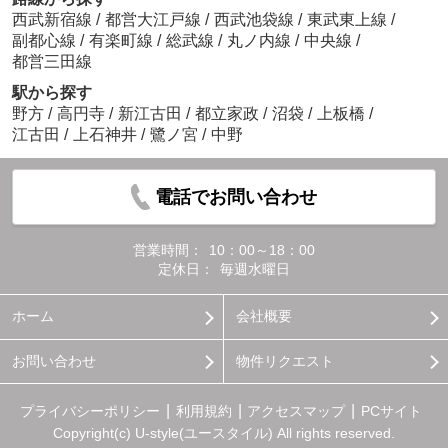
西武新宿線
/
都営大江戸線
/
西武池袋線
/
東武東上線
/
副都心線
/
有楽町線
/
総武線
/
丸ノ内線
/
中央線
/
都営三田線
駅から探す
野方
/
高円寺
/
新江古田
/
都立家政
/
沼袋
/
上板橋
/
江古田
/
上石神井
/
鷺ノ宮
/
中野
電話でお問い合わせ
営業時間：
10：00～18：00
定休日：
毎週水曜日
ホーム
会社概要
お問い合わせ
物件リクエスト
プライバシーポリシー
利用規約
アクセスマップ
PCサイト
Copyright(c) U-style(ユースタイル) All rights reserved.