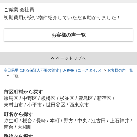
ご職業:会社員
初期費用が安い物件紹介していただき助かりました！
お客様の声一覧
ページトップへ
高田馬場にある保証人不要の賃貸｜U-style（ユースタイル）
>
お客様の声一覧
>
Y・T様
市区町村から探す
練馬区
/
中野区
/
板橋区
/
杉並区
/
豊島区
/
新宿区
/
東村山市
/
小平市
/
世田谷区
/
西東京市
町名から探す
弥生町
/
桜台
/
長崎
/
本町
/
野方
/
中央
/
江古田
/
上石神井
/
南台
/
大和町
路線から探す