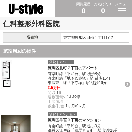
閲覧履歴
お気に入り
メニュー
0
0
仁科整形外科医院
所在地
東京都練馬区田柄１丁目17-2
施設周辺の物件
賃貸｜アパート
練馬区北町７丁目のアパート
有楽町線「平和台」駅 徒歩8分
有楽町線「地下鉄赤塚」駅 徒歩15分
東武東上線「下赤塚」駅 徒歩16分
3.5万円
間取:
1R
建物面積:
- / 4.49坪
土地面積:
- / -
敷金/礼金:
1ヶ月/0ヶ月
賃貸｜マンション
練馬区早宮２丁目のマンション
有楽町線「平和台」駅 徒歩9分
都営大江戸線「練馬春日町」駅 徒歩15分