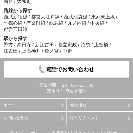
南台
/
大和町
路線から探す
西武新宿線
/
都営大江戸線
/
西武池袋線
/
東武東上線
/
副都心線
/
有楽町線
/
総武線
/
丸ノ内線
/
中央線
/
都営三田線
駅から探す
野方
/
高円寺
/
新江古田
/
都立家政
/
沼袋
/
上板橋
/
江古田
/
上石神井
/
鷺ノ宮
/
中野
電話でお問い合わせ
営業時間：
10：00～18：00
定休日：
毎週水曜日
ホーム
会社概要
お問い合わせ
物件リクエスト
プライバシーポリシー
利用規約
アクセスマップ
PCサイト