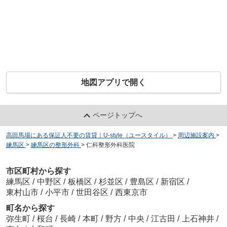
地図アプリで開く
ページトップへ
高田馬場にある保証人不要の賃貸｜U-style（ユースタイル）
>
周辺施設案内
>
練馬区
>
練馬区の整形外科
>
仁科整形外科医院
市区町村から探す
練馬区
/
中野区
/
板橋区
/
杉並区
/
豊島区
/
新宿区
/
東村山市
/
小平市
/
世田谷区
/
西東京市
町名から探す
弥生町
/
桜台
/
長崎
/
本町
/
野方
/
中央
/
江古田
/
上石神井
/