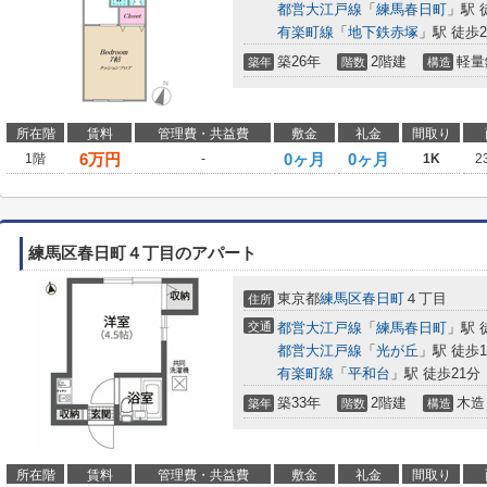
都営大江戸線
「
練馬春日町
」駅 
有楽町線
「
地下鉄赤塚
」駅 徒歩2
築26年
2階建
軽量
築年
階数
構造
所在階
賃料
管理費・共益費
敷金
礼金
間取り
6
万円
0ヶ月
0ヶ月
1階
-
1K
2
練馬区春日町４丁目のアパート
東京都
練馬区
春日町
４丁目
住所
交通
都営大江戸線
「
練馬春日町
」駅 
都営大江戸線
「
光が丘
」駅 徒歩1
有楽町線
「
平和台
」駅 徒歩21分
築33年
2階建
木造
築年
階数
構造
所在階
賃料
管理費・共益費
敷金
礼金
間取り