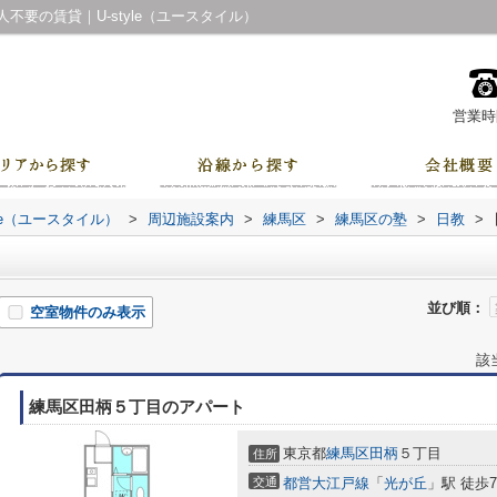
要の賃貸｜U-style（ユースタイル）
営業時間
le（ユースタイル）
>
周辺施設案内
>
練馬区
>
練馬区の塾
>
日教
>
並び順：
空室物件のみ表示
該
練馬区田柄５丁目のアパート
東京都
練馬区
田柄
５丁目
住所
交通
都営大江戸線
「
光が丘
」駅 徒歩