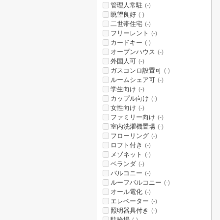
管理人常駐
(-)
眺望良好
(-)
二世帯住宅
(-)
フリーレント
(-)
カードキー
(-)
オープンハウス
(-)
外国人可
(-)
ガスコンロ設置可
(-)
ルームシェア可
(-)
学生向け
(-)
カップル向け
(-)
女性向け
(-)
ファミリー向け
(-)
室内洗濯機置場
(-)
フローリング
(-)
ロフト付き
(-)
メゾネット
(-)
ベランダ
(-)
バルコニー
(-)
ルーフバルコニー
(-)
オール電化
(-)
エレベーター
(-)
照明器具付き
(-)
駐輪場