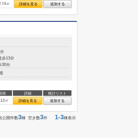
2.74㎡
詳細を見る
追加する
9分
徒歩13分
歩30分
造
面積
詳細
検討リスト
.12㎡
詳細を見る
追加する
3
3
1-3
当公開件数
棟 空き数
件
棟表示