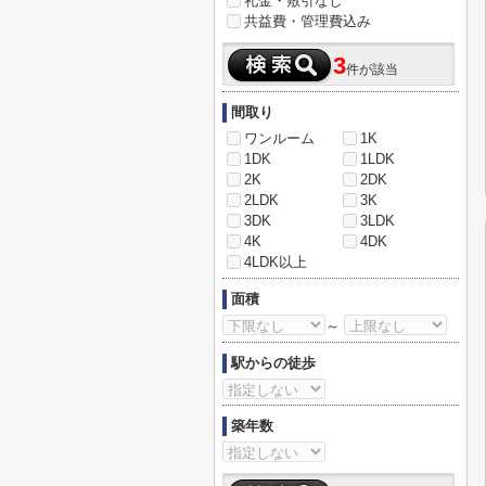
礼金・敷引なし
共益費・管理費込み
3
件が該当
間取り
ワンルーム
1K
1DK
1LDK
2K
2DK
2LDK
3K
3DK
3LDK
4K
4DK
4LDK以上
面積
～
駅からの徒歩
築年数