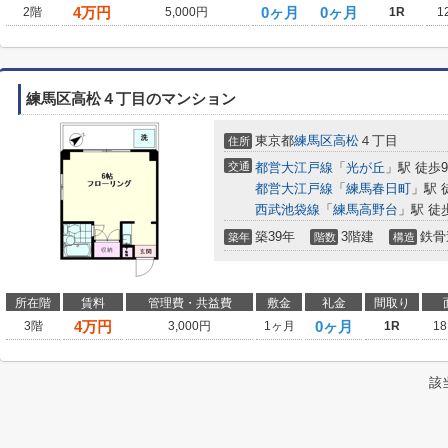
4
万円
0ヶ月
0ヶ月
2階
5,000円
1R
1
練馬区高松４丁目のマンション
東京都
練馬区
高松
４丁目
住所
交通
都営大江戸線
「
光が丘
」駅 徒歩
都営大江戸線
「
練馬春日町
」駅 
西武池袋線
「
練馬高野台
」駅 徒
築39年
3階建
鉄骨
築年
階数
構造
所在階
賃料
管理費・共益費
敷金
礼金
間取り
4
万円
0ヶ月
3階
3,000円
1ヶ月
1R
18
該