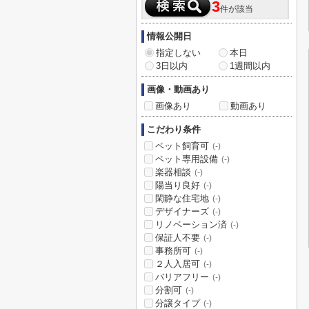
3
件が該当
情報公開日
指定しない
本日
3日以内
1週間以内
画像・動画あり
画像あり
動画あり
こだわり条件
ペット飼育可
(-)
ペット専用設備
(-)
楽器相談
(-)
陽当り良好
(-)
閑静な住宅地
(-)
デザイナーズ
(-)
リノベーション済
(-)
保証人不要
(-)
事務所可
(-)
２人入居可
(-)
バリアフリー
(-)
分割可
(-)
分譲タイプ
(-)