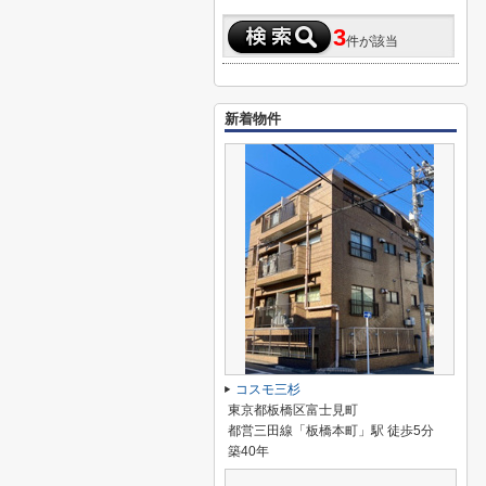
3
件が該当
新着物件
コスモ三杉
東京都板橋区富士見町
都営三田線「板橋本町」駅 徒歩5分
築40年