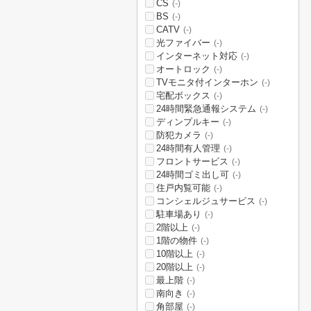
CS
(-)
BS
(-)
CATV
(-)
光ファイバー
(-)
インターネット対応
(-)
オートロック
(-)
TVモニタ付インターホン
(-)
宅配ボックス
(-)
24時間緊急通報システム
(-)
ディンプルキー
(-)
防犯カメラ
(-)
24時間有人管理
(-)
フロントサービス
(-)
24時間ゴミ出し可
(-)
住戸内覧可能
(-)
コンシェルジュサービス
(-)
駐車場あり
(-)
2階以上
(-)
1階の物件
(-)
10階以上
(-)
20階以上
(-)
最上階
(-)
南向き
(-)
角部屋
(-)