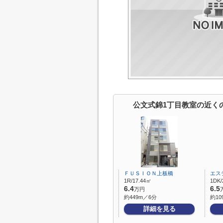
公文式錦1丁目教室の近く
ＦＵＳＩＯＮ上板橋
エス
1R/17.44㎡
1DK/
6.4
6.5
万円
約449m／6分
約10
詳細を見る