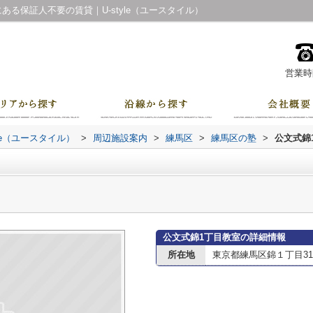
る保証人不要の賃貸｜U-style（ユースタイル）
営業時間
le（ユースタイル）
>
周辺施設案内
>
練馬区
>
練馬区の塾
>
公文式錦
公文式錦1丁目教室の詳細情報
所在地
東京都練馬区錦１丁目31-