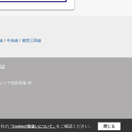
線
/
中央線
/
都営三田線
貸は
ォリア高田馬場 3F
当社の
をご確認ください。
閉じる
「Cookieの取扱いについて」