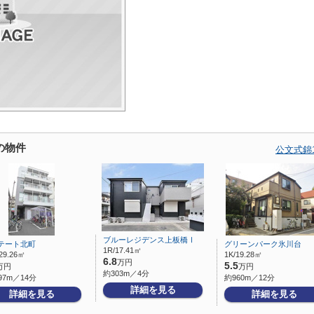
の物件
公文式錦
ブルーレジデンス上板橋Ⅰ
テート北町
グリーンパーク氷川台
1R/17.41㎡
29.26㎡
1K/19.28㎡
6.8
万円
5.5
万円
万円
約303m／4分
97m／14分
約960m／12分
詳細を見る
詳細を見る
詳細を見る