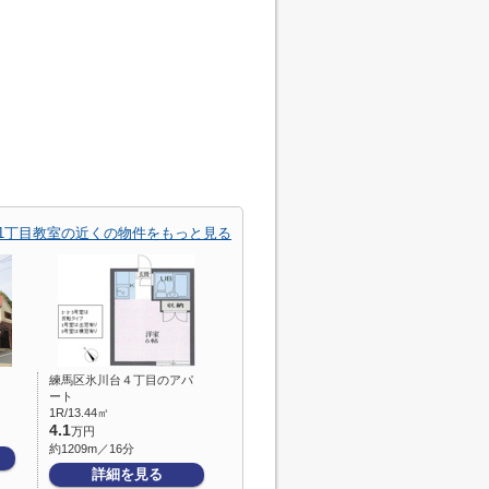
1丁目教室の近くの物件をもっと見る
練馬区氷川台４丁目のアパ
ート
1R/13.44㎡
4.1
万円
約1209m／16分
詳細を見る