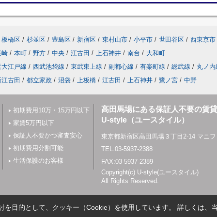
板橋区
/
杉並区
/
豊島区
/
新宿区
/
東村山市
/
小平市
/
世田谷区
/
西東京市
長崎
/
本町
/
野方
/
中央
/
江古田
/
上石神井
/
南台
/
大和町
営大江戸線
/
西武池袋線
/
東武東上線
/
副都心線
/
有楽町線
/
総武線
/
丸ノ内
新江古田
/
都立家政
/
沼袋
/
上板橋
/
江古田
/
上石神井
/
鷺ノ宮
/
中野
高田馬場にある保証人不要の賃
初期費用10万・15万円以下
U-style（ユースタイル）
家賃5万円以下
保証人不要かつ審査安心
東京都新宿区高田馬場３丁目2-14 マニフ
初期費用分割可能
TEL:03-5937-2388
生活保護のお客様
FAX:03-5937-2389
Copyright(c) U-style(ユースタイル)
All Rights Reserved.
を目的として、クッキー（Cookie）を使用しています。
詳しくは、