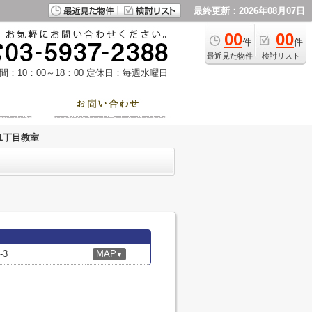
最終更新：2026年08月07日
00
00
件
件
最近見た物件
検討リスト
：10：00～18：00
定休日：毎週水曜日
1丁目教室
3
MAP
▼