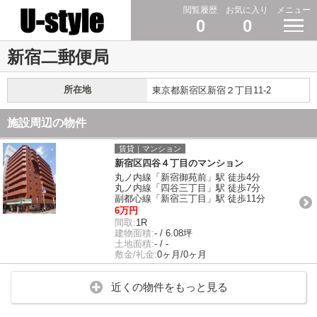
閲覧履歴
お気に入り
メニュー
0
0
新宿二郵便局
所在地
東京都新宿区新宿２丁目11-2
施設周辺の物件
賃貸｜マンション
新宿区四谷４丁目のマンション
丸ノ内線「新宿御苑前」駅 徒歩4分
丸ノ内線「四谷三丁目」駅 徒歩7分
副都心線「新宿三丁目」駅 徒歩11分
6万円
間取:
1R
建物面積:
- / 6.08坪
土地面積:
- / -
敷金/礼金:
0ヶ月/0ヶ月
近くの物件をもっと見る