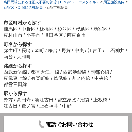
高田馬場にある保証人不要の賃貸｜U-style（ユースタイル）
>
周辺施設案内
>
新宿区
>
新宿区の郵便局
>
新宿二郵便局
市区町村から探す
練馬区
/
中野区
/
板橋区
/
杉並区
/
豊島区
/
新宿区
/
東村山市
/
小平市
/
世田谷区
/
西東京市
町名から探す
弥生町
/
長崎
/
本町
/
桜台
/
野方
/
中央
/
江古田
/
上石神井
/
南台
/
大和町
路線から探す
西武新宿線
/
都営大江戸線
/
西武池袋線
/
副都心線
/
東武東上線
/
有楽町線
/
総武線
/
丸ノ内線
/
中央線
/
都営三田線
駅から探す
野方
/
高円寺
/
新江古田
/
都立家政
/
沼袋
/
上板橋
/
江古田
/
鷺ノ宮
/
上石神井
/
中野
電話でお問い合わせ