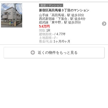
賃貸｜マンション
新宿区高田馬場３丁目のマンション
山手線「高田馬場」駅 徒歩10分
西武新宿線「下落合」駅 徒歩4分
総武線「東中野」駅 徒歩20分
5.6万円
間取:
1R
建物面積:
- / 4.77坪
土地面積:
- / -
敷金/礼金:
1ヶ月/0ヶ月
近くの物件をもっと見る