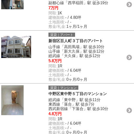
副都心線「西早稲田」駅 徒歩19分
7万円
間取:
1K
建物面積:
- / 4.80坪
土地面積:
- / -
敷金/礼金:
1ヶ月/1ヶ月
賃貸｜アパート
新宿区百人町３丁目のアパート
山手線「高田馬場」駅 徒歩10分
山手線「新大久保」駅 徒歩12分
総武線「大久保」駅 徒歩12分
5.8万円
間取:
1R
建物面積:
- / 6.04坪
土地面積:
- / -
敷金/礼金:
0ヶ月/0ヶ月
賃貸｜マンション
中野区東中野５丁目のマンション
総武線「東中野」駅 徒歩11分
東西線「落合」駅 徒歩7分
西武新宿線「下落合」駅 徒歩10分
4.8万円
間取:
1R
建物面積:
- / 6.04坪
土地面積:
- / -
敷金/礼金:
0ヶ月/0ヶ月