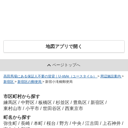
地図アプリで開く
ページトップへ
高田馬場にある保証人不要の賃貸｜U-style（ユースタイル）
>
周辺施設案内
>
新宿区
>
新宿区の郵便局
>
新宿小滝橋郵便局
市区町村から探す
練馬区
/
中野区
/
板橋区
/
杉並区
/
豊島区
/
新宿区
/
東村山市
/
小平市
/
世田谷区
/
西東京市
町名から探す
弥生町
/
長崎
/
本町
/
桜台
/
野方
/
中央
/
江古田
/
上石神井
/