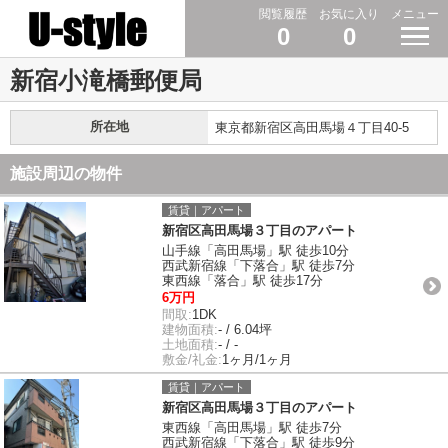
閲覧履歴
お気に入り
メニュー
0
0
新宿小滝橋郵便局
所在地
東京都新宿区高田馬場４丁目40-5
施設周辺の物件
賃貸｜アパート
新宿区高田馬場３丁目のアパート
山手線「高田馬場」駅 徒歩10分
西武新宿線「下落合」駅 徒歩7分
東西線「落合」駅 徒歩17分
6万円
間取:
1DK
建物面積:
- / 6.04坪
土地面積:
- / -
敷金/礼金:
1ヶ月/1ヶ月
賃貸｜アパート
新宿区高田馬場３丁目のアパート
東西線「高田馬場」駅 徒歩7分
西武新宿線「下落合」駅 徒歩9分