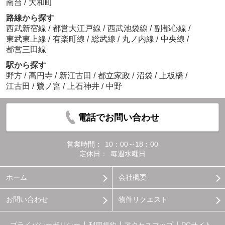
南台
/
大和町
路線から探す
西武新宿線
/
都営大江戸線
/
西武池袋線
/
副都心線
/
東武東上線
/
有楽町線
/
総武線
/
丸ノ内線
/
中央線
/
都営三田線
駅から探す
野方
/
高円寺
/
新江古田
/
都立家政
/
沼袋
/
上板橋
/
江古田
/
鷺ノ宮
/
上石神井
/
中野
電話でお問い合わせ
営業時間：
10：00～18：00
定休日：
毎週水曜日
ホーム
会社概要
お問い合わせ
物件リクエスト
プライバシーポリシー
利用規約
アクセスマップ
PCサイト