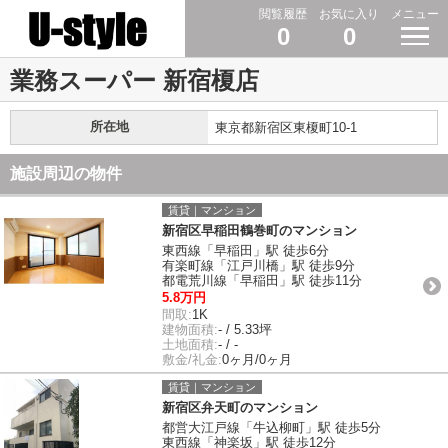
閲覧履歴
お気に入り
メニュー
0
0
業務スーパー 新宿榎店
所在地
東京都新宿区東榎町10-1
施設周辺の物件
賃貸｜マンション
新宿区早稲田鶴巻町のマンション
東西線「早稲田」駅 徒歩6分
有楽町線「江戸川橋」駅 徒歩9分
都電荒川線「早稲田」駅 徒歩11分
5.8万円
間取:
1K
建物面積:
- / 5.33坪
土地面積:
- / -
敷金/礼金:
0ヶ月/0ヶ月
賃貸｜マンション
新宿区弁天町のマンション
都営大江戸線「牛込柳町」駅 徒歩5分
東西線「神楽坂」駅 徒歩12分