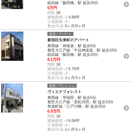
総武線「飯田橋」駅 徒歩20分
6万円
間取:
1K
建物面積:
- / 4.84坪
土地面積:
- / -
敷金/礼金:
0ヶ月/0ヶ月
賃貸｜アパート
新宿区矢来町のアパート
東西線「神楽坂」駅 徒歩5分
都営大江戸線「牛込神楽坂」駅 徒歩10分
総武線「飯田橋」駅 徒歩20分
8.1万円
間取:
1K
建物面積:
- / 5.75坪
土地面積:
- / -
敷金/礼金:
1ヶ月/1ヶ月
賃貸｜マンション
ヴィエナフォレスト
東西線「早稲田」駅 徒歩5分
都営大江戸線「若松河田」駅 徒歩10分
有楽町線「江戸川橋」駅 徒歩20分
6.9万円
間取:
1K
建物面積:
- / 6.04坪
土地面積:
- / -
敷金/礼金:
1ヶ月/1ヶ月