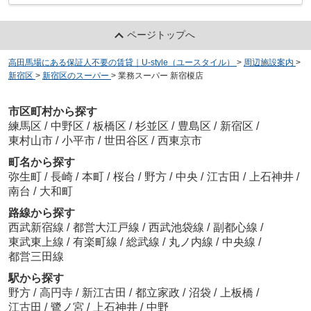
ページトップへ
高田馬場にある保証人不要の賃貸｜U-style（ユースタイル）
>
周辺施設案内
>
新宿区
>
新宿区のスーパー
>
業務スーパー 新宿榎店
市区町村から探す
練馬区
/
中野区
/
板橋区
/
杉並区
/
豊島区
/
新宿区
/
東村山市
/
小平市
/
世田谷区
/
西東京市
町名から探す
弥生町
/
長崎
/
本町
/
桜台
/
野方
/
中央
/
江古田
/
上石神井
/
南台
/
大和町
路線から探す
西武新宿線
/
都営大江戸線
/
西武池袋線
/
副都心線
/
東武東上線
/
有楽町線
/
総武線
/
丸ノ内線
/
中央線
/
都営三田線
駅から探す
野方
/
高円寺
/
新江古田
/
都立家政
/
沼袋
/
上板橋
/
江古田
/
鷺ノ宮
/
上石神井
/
中野