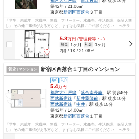
都営大江戸線
「
新江古田
」駅 徒歩16分
築42年 / 21.06㎡
東京都
新宿区
西落合
３丁目
『学生、未成年、求職中、無職、フリーター、水商売、生活保護、保証人無
し』 その他ご事情がある方など、まずはお気軽にご相談ください！ べテラン
スタッフが対応致しますのでご希望...
5.3
万
円
(管理費等：- )
1ヶ月
0ヶ月
敷金
礼金
2階 / 1K / 21.06㎡
新宿区西落合１丁目のマンション
賃貸 | マンション
敷0
礼0
5.4
万円
都営大江戸線
「
落合南長崎
」駅 徒歩8分
西武新宿線
「
新井薬師前
」駅 徒歩10分
西武新宿線
「
中井
」駅 徒歩15分
築42年 / 14.00㎡
東京都
新宿区
西落合
１丁目
『学生、未成年、求職中、無職、フリーター、水商売、生活保護、保証人無
し』 その他ご事情がある方など、まずはお気軽にご相談ください！ べテラン
スタッフが対応致しますのでご希望...