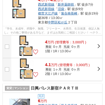
西武新宿線
「
新井薬師前
」駅 徒歩7分
西武新宿線
「
沼袋
」駅 徒歩9分
都営大江戸線
「
落合南長崎
」駅 徒歩19分
築36年 / 13.00㎡
東京都
中野区
松が丘
２丁目
『学生、未成年、求職中、無職、フリーター、水商売、生活保護、保証人無
し』 その他ご事情がある方など、まずはお気軽にご相談ください！ べテラン
スタッフが対応致しますのでご希望...
4
万
円
(管理費等：3,000円 )
0ヶ月
0ヶ月
敷金
礼金
1階 / 1R / 13.00㎡
4.1
万
円
(管理費等：3,000円 )
1ヶ月
0ヶ月
敷金
礼金
2階 / 1R / 13.00㎡
日興パレス新宿ＰＡＲＴⅢ
賃貸 | マンション
礼0
6
万円