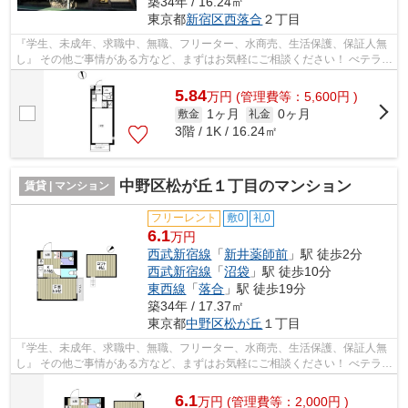
築34年 / 16.24㎡
東京都
新宿区
西落合
２丁目
『学生、未成年、求職中、無職、フリーター、水商売、生活保護、保証人無
し』 その他ご事情がある方など、まずはお気軽にご相談ください！ べテラン
スタッフが対応致しますのでご希望...
5.84
万
円
(管理費等：5,600円 )
1ヶ月
0ヶ月
敷金
礼金
3階 / 1K / 16.24㎡
中野区松が丘１丁目のマンション
賃貸 | マンション
フリーレント
敷0
礼0
6.1
万円
西武新宿線
「
新井薬師前
」駅 徒歩2分
西武新宿線
「
沼袋
」駅 徒歩10分
東西線
「
落合
」駅 徒歩19分
築34年 / 17.37㎡
東京都
中野区
松が丘
１丁目
『学生、未成年、求職中、無職、フリーター、水商売、生活保護、保証人無
し』 その他ご事情がある方など、まずはお気軽にご相談ください！ べテラン
スタッフが対応致しますのでご希望...
6.1
万
円
(管理費等：2,000円 )