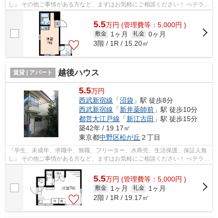
し』 その他ご事情がある方など、まずはお気軽にご相談ください！ べテラン
スタッフが対応致しますのでご希望...
5.5
万
円
(管理費等：5,000円 )
1ヶ月
0ヶ月
敷金
礼金
3階 / 1R / 15.20㎡
越後ハウス
賃貸 | アパート
5.5
万円
西武新宿線
「
沼袋
」駅 徒歩8分
西武新宿線
「
新井薬師前
」駅 徒歩10分
都営大江戸線
「
新江古田
」駅 徒歩15分
築42年 / 19.17㎡
東京都
中野区
松が丘
２丁目
『学生、未成年、求職中、無職、フリーター、水商売、生活保護、保証人無
し』 その他ご事情がある方など、まずはお気軽にご相談ください！ べテラン
スタッフが対応致しますのでご希望...
5.5
万
円
(管理費等：5,000円 )
1ヶ月
1ヶ月
敷金
礼金
2階 / 1R / 19.17㎡