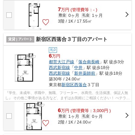
スタッフが対応致しますのでご希望...
7
万
円
(管理費等：- )
0ヶ月
1ヶ月
敷金
礼金
3階 / 1K / 17.55㎡
新宿区西落合３丁目のアパート
賃貸 | アパート
礼0
6
万円
都営大江戸線
「
落合南長崎
」駅 徒歩3分
西武新宿線
「
中井
」駅 徒歩18分
西武新宿線
「
新井薬師前
」駅 徒歩18分
築30年 / 24.00㎡
東京都
新宿区
西落合
３丁目
『学生、未成年、求職中、無職、フリーター、水商売、生活保護、保証人無
し』 その他ご事情がある方など、まずはお気軽にご相談ください！ べテラン
スタッフが対応致しますのでご希望...
6
万
円
(管理費等：3,000円 )
1ヶ月
0ヶ月
敷金
礼金
2階 / 1K / 24.00㎡