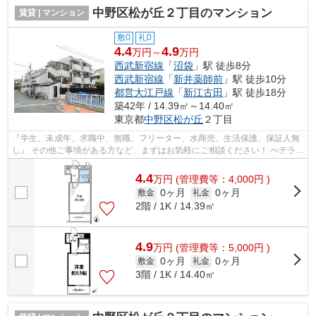
中野区松が丘２丁目のマンション
賃貸 | マンション
敷0
礼0
4.4
4.9
万円～
万円
西武新宿線
「
沼袋
」駅 徒歩8分
西武新宿線
「
新井薬師前
」駅 徒歩10分
都営大江戸線
「
新江古田
」駅 徒歩18分
築42年 / 14.39㎡～14.40㎡
東京都
中野区
松が丘
２丁目
『学生、未成年、求職中、無職、フリーター、水商売、生活保護、保証人無
し』 その他ご事情がある方など、まずはお気軽にご相談ください！ べテラン
スタッフが対応致しますのでご希望...
4.4
万
円
(管理費等：4,000円 )
0ヶ月
0ヶ月
敷金
礼金
2階 / 1K / 14.39㎡
4.9
万
円
(管理費等：5,000円 )
0ヶ月
0ヶ月
敷金
礼金
3階 / 1K / 14.40㎡