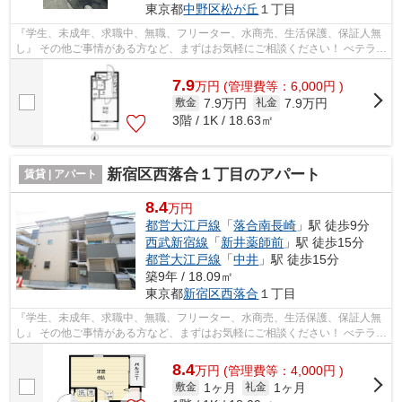
東京都
中野区
松が丘
１丁目
『学生、未成年、求職中、無職、フリーター、水商売、生活保護、保証人無
し』 その他ご事情がある方など、まずはお気軽にご相談ください！ べテラン
スタッフが対応致しますのでご希望...
7.9
万
円
(管理費等：6,000円 )
7.9万円
7.9万円
敷金
礼金
3階 / 1K / 18.63㎡
新宿区西落合１丁目のアパート
賃貸 | アパート
8.4
万円
都営大江戸線
「
落合南長崎
」駅 徒歩9分
西武新宿線
「
新井薬師前
」駅 徒歩15分
都営大江戸線
「
中井
」駅 徒歩15分
築9年 / 18.09㎡
東京都
新宿区
西落合
１丁目
『学生、未成年、求職中、無職、フリーター、水商売、生活保護、保証人無
し』 その他ご事情がある方など、まずはお気軽にご相談ください！ べテラン
スタッフが対応致しますのでご希望...
8.4
万
円
(管理費等：4,000円 )
1ヶ月
1ヶ月
敷金
礼金