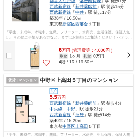
都営大江戸線
「
落合南長崎
」駅 徒歩7分
西武新宿線
「
新井薬師前
」駅 徒歩15分
西武新宿線
「
中井
」駅 徒歩17分
築38年 / 16.50㎡
東京都
新宿区
西落合
１丁目
『学生、未成年、求職中、無職、フリーター、水商売、生活保護、保証人無
し』 その他ご事情がある方など、まずはお気軽にご相談ください！ べテラン
スタッフが対応致しますのでご希望...
6
万
円
(管理費等：4,000円 )
1ヶ月
0万円
敷金
礼金
4階 / 1R / 16.50㎡
中野区上高田５丁目のマンション
賃貸 | マンション
礼0
5.5
万円
西武新宿線
「
新井薬師前
」駅 徒歩4分
中央線
「
中野
」駅 徒歩21分
西武新宿線
「
沼袋
」駅 徒歩14分
築40年 / 15.20㎡
東京都
中野区
上高田
５丁目
『学生、未成年、求職中、無職、フリーター、水商売、生活保護、保証人無