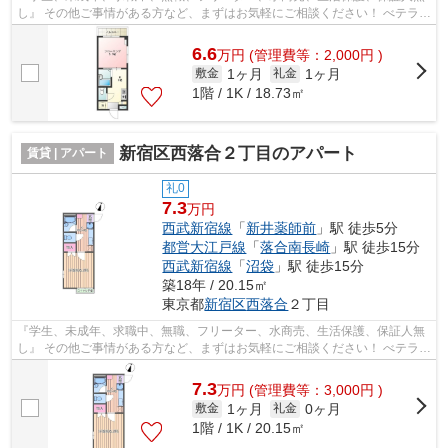
し』 その他ご事情がある方など、まずはお気軽にご相談ください！ べテラン
スタッフが対応致しますのでご希望...
6.6
万
円
(管理費等：2,000円 )
1ヶ月
1ヶ月
敷金
礼金
1階 / 1K / 18.73㎡
新宿区西落合２丁目のアパート
賃貸 | アパート
礼0
7.3
万円
西武新宿線
「
新井薬師前
」駅 徒歩5分
都営大江戸線
「
落合南長崎
」駅 徒歩15分
西武新宿線
「
沼袋
」駅 徒歩15分
築18年 / 20.15㎡
東京都
新宿区
西落合
２丁目
『学生、未成年、求職中、無職、フリーター、水商売、生活保護、保証人無
し』 その他ご事情がある方など、まずはお気軽にご相談ください！ べテラン
スタッフが対応致しますのでご希望...
7.3
万
円
(管理費等：3,000円 )
1ヶ月
0ヶ月
敷金
礼金
1階 / 1K / 20.15㎡