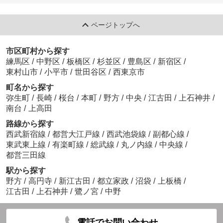
ページトップへ
市区町村から探す
練馬区
/
中野区
/
板橋区
/
杉並区
/
豊島区
/
新宿区
/
東村山市
/
小平市
/
世田谷区
/
西東京市
町名から探す
弥生町
/
長崎
/
桜台
/
本町
/
野方
/
中央
/
江古田
/
上石神井
/
南台
/
上高田
路線から探す
西武新宿線
/
都営大江戸線
/
西武池袋線
/
副都心線
/
東武東上線
/
有楽町線
/
総武線
/
丸ノ内線
/
中央線
/
都営三田線
駅から探す
野方
/
高円寺
/
新江古田
/
都立家政
/
沼袋
/
上板橋
/
江古田
/
上石神井
/
鷺ノ宮
/
中野
電話でお問い合わせ