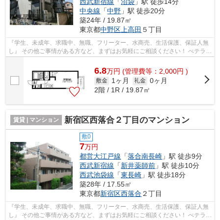
西武新宿線
「
沼袋
」駅 徒歩14分
中央線
「
中野
」駅 徒歩20分
築24年 / 19.87㎡
東京都
中野区
上高田
５丁目
『学生、未成年、求職中、無職、フリーター、水商売、生活保護、保証人無
し』 その他ご事情がある方など、まずはお気軽にご相談ください！ べテラン
スタッフが対応致しますのでご希望...
6.8
万
円
(管理費等：2,000円 )
1ヶ月
0ヶ月
敷金
礼金
2階 / 1R / 19.87㎡
新宿区西落合２丁目のマンション
賃貸 | マンション
敷0
7
万円
都営大江戸線
「
落合南長崎
」駅 徒歩9分
西武新宿線
「
新井薬師前
」駅 徒歩10分
西武池袋線
「
東長崎
」駅 徒歩18分
築28年 / 17.55㎡
東京都
新宿区
西落合
２丁目
『学生、未成年、求職中、無職、フリーター、水商売、生活保護、保証人無
し』 その他ご事情がある方など、まずはお気軽にご相談ください！ べテラン