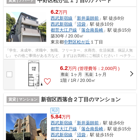
中野区松が丘１丁目のアパート
賃貸 | アパート
6.2
万円
西武新宿線
「
新井薬師前
」駅 徒歩8分
西武新宿線
「
沼袋
」駅 徒歩10分
都営大江戸線
「
落合南長崎
」駅 徒歩15分
築30年 / 20.00㎡
東京都
中野区
松が丘
１丁目
『学生、未成年、求職中、無職、フリーター、水商売、生活保護、保証人無
し』 その他ご事情がある方など、まずはお気軽にご相談ください！ べテラン
スタッフが対応致しますのでご希望...
6.2
万
円
(管理費等：2,000円 )
1ヶ月
1ヶ月
敷金
礼金
1階 / 1R / 20.00㎡
新宿区西落合２丁目のマンション
賃貸 | マンション
礼0
5.84
万円
西武新宿線
「
新井薬師前
」駅 徒歩6分
都営大江戸線
「
落合南長崎
」駅 徒歩15分
西武新宿線
「
沼袋
」駅 徒歩15分