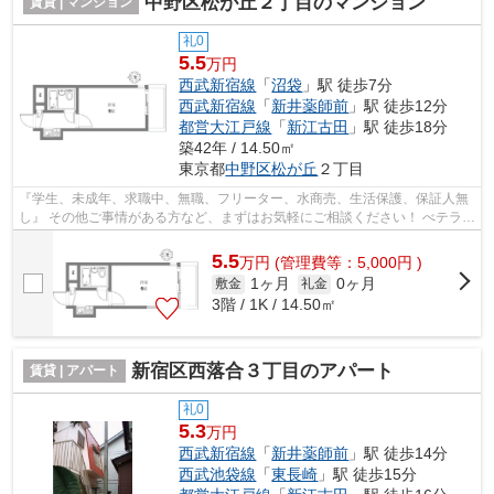
中野区松が丘２丁目のマンション
賃貸 | マンション
礼0
5.5
万円
西武新宿線
「
沼袋
」駅 徒歩7分
西武新宿線
「
新井薬師前
」駅 徒歩12分
都営大江戸線
「
新江古田
」駅 徒歩18分
築42年 / 14.50㎡
東京都
中野区
松が丘
２丁目
『学生、未成年、求職中、無職、フリーター、水商売、生活保護、保証人無
し』 その他ご事情がある方など、まずはお気軽にご相談ください！ べテラン
スタッフが対応致しますのでご希望...
5.5
万
円
(管理費等：5,000円 )
1ヶ月
0ヶ月
敷金
礼金
3階 / 1K / 14.50㎡
新宿区西落合３丁目のアパート
賃貸 | アパート
礼0
5.3
万円
西武新宿線
「
新井薬師前
」駅 徒歩14分
西武池袋線
「
東長崎
」駅 徒歩15分