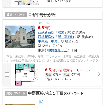
1階 / 1K / 18.09㎡
ロゼ中野松が丘
賃貸 | アパート
敷0
礼0
6.5
万円
西武新宿線
「
沼袋
」駅 徒歩10分
西武新宿線
「
新井薬師前
」駅 徒歩4分
中央線
「
中野
」駅 徒歩20分
築12年 / 17.42㎡
東京都
中野区
松が丘
１丁目
『学生、未成年、求職中、無職、フリーター、水商売、生活保護、保証人無
し』 その他ご事情がある方など、まずはお気軽にご相談ください！ べテラン
スタッフが対応致しますのでご希望...
6.5
万
円
(管理費等：3,000円 )
0万円
0万円
敷金
礼金
1階 / 1R / 17.42㎡
中野区松が丘１丁目のアパート
賃貸 | アパート
敷0