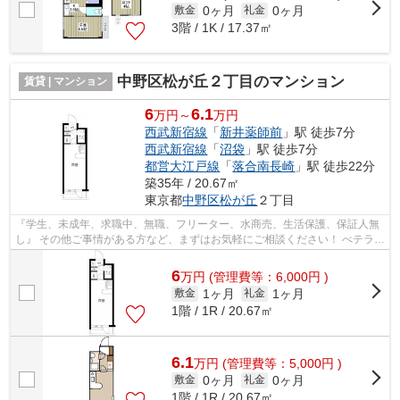
0ヶ月
0ヶ月
敷金
礼金
3階 / 1K / 17.37㎡
中野区松が丘２丁目のマンション
賃貸 | マンション
6
6.1
万円～
万円
西武新宿線
「
新井薬師前
」駅 徒歩7分
西武新宿線
「
沼袋
」駅 徒歩7分
都営大江戸線
「
落合南長崎
」駅 徒歩22分
築35年 / 20.67㎡
東京都
中野区
松が丘
２丁目
『学生、未成年、求職中、無職、フリーター、水商売、生活保護、保証人無
し』 その他ご事情がある方など、まずはお気軽にご相談ください！ べテラン
スタッフが対応致しますのでご希望...
6
万
円
(管理費等：6,000円 )
1ヶ月
1ヶ月
敷金
礼金
1階 / 1R / 20.67㎡
6.1
万
円
(管理費等：5,000円 )
0ヶ月
0ヶ月
敷金
礼金
1階 / 1R / 20.67㎡