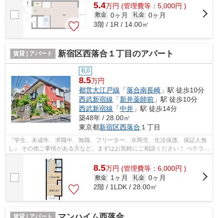
5.4
万
円
(管理費等：5,000円 )
0ヶ月
0ヶ月
敷金
礼金
3階 / 1R / 14.00㎡
新宿区西落合１丁目のアパート
賃貸 | アパート
礼0
8.5
万円
都営大江戸線
「
落合南長崎
」駅 徒歩10分
西武新宿線
「
新井薬師前
」駅 徒歩10分
西武新宿線
「
中井
」駅 徒歩14分
築48年 / 28.00㎡
東京都
新宿区
西落合
１丁目
『学生、未成年、求職中、無職、フリーター、水商売、生活保護、保証人無
し』 その他ご事情がある方など、まずはお気軽にご相談ください！ べテラン
スタッフが対応致しますのでご希望...
8.5
万
円
(管理費等：6,000円 )
1ヶ月
0ヶ月
敷金
礼金
2階 / 1LDK / 28.00㎡
マンハイム西落合
賃貸 | アパート