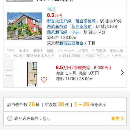
礼0
8.5
万円
都営大江戸線
「
落合南長崎
」駅 徒歩10分
西武新宿線
「
新井薬師前
」駅 徒歩10分
西武新宿線
「
中井
」駅 徒歩14分
築48年 / 28.00㎡
東京都
新宿区
西落合
１丁目
『学生、未成年、求職中、無職、フリーター、水商売、生活保護、保証人無
し』 その他ご事情がある方など、まずはお気軽にご相談ください！ べテラン
スタッフが対応致しますのでご希望...
8.5
万
円
(管理費等：6,000円 )
1ヶ月
0万円
敷金
礼金
2階 / 1LDK / 28.00㎡
26
30
1～26
該当物件数
棟
空き数
件
棟を表示
変更
絞り込み条件：
なし