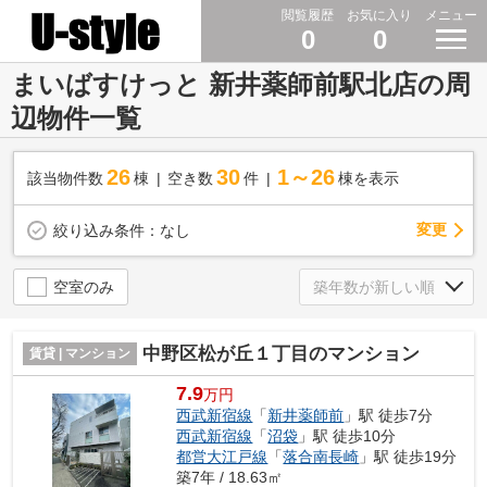
閲覧履歴
お気に入り
メニュー
0
0
まいばすけっと 新井薬師前駅北店の周
辺物件一覧
26
30
1～26
該当物件数
棟
空き数
件
棟を表示
変更
絞り込み条件：
なし
空室のみ
中野区松が丘１丁目のマンション
賃貸 | マンション
7.9
万円
西武新宿線
「
新井薬師前
」駅 徒歩7分
西武新宿線
「
沼袋
」駅 徒歩10分
都営大江戸線
「
落合南長崎
」駅 徒歩19分
築7年 / 18.63㎡