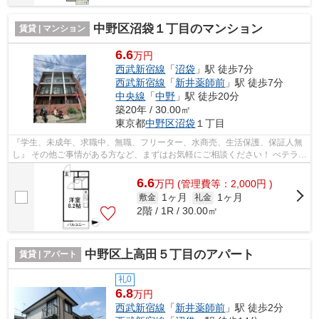
中野区沼袋１丁目のマンション
賃貸 | マンション
6.6
万円
西武新宿線
「
沼袋
」駅 徒歩7分
西武新宿線
「
新井薬師前
」駅 徒歩7分
中央線
「
中野
」駅 徒歩20分
築20年 / 30.00㎡
東京都
中野区
沼袋
１丁目
『学生、未成年、求職中、無職、フリーター、水商売、生活保護、保証人無
し』 その他ご事情がある方など、まずはお気軽にご相談ください！ べテラン
スタッフが対応致しますのでご希望...
6.6
万
円
(管理費等：2,000円 )
1ヶ月
1ヶ月
敷金
礼金
2階 / 1R / 30.00㎡
中野区上高田５丁目のアパート
賃貸 | アパート
礼0
6.8
万円
西武新宿線
「
新井薬師前
」駅 徒歩2分