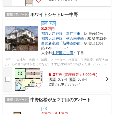
ホワイトシャトレー中野
賃貸 | アパート
敷0
礼0
8.2
万円
都営大江戸線
「
新江古田
」駅 徒歩12分
都営大江戸線
「
落合南長崎
」駅 徒歩12分
西武新宿線
「
新井薬師前
」駅 徒歩13分
築35年 / 33.95㎡
東京都
中野区
江古田
１丁目
『学生、未成年、求職中、無職、フリーター、水商売、生活保護、保証人無
し』 その他ご事情がある方など、まずはお気軽にご相談ください！ べテラン
スタッフが対応致しますのでご希望...
8.2
万
円
(管理費等：3,000円 )
0万円
0万円
敷金
礼金
2階 / 2DK / 33.95㎡
中野区松が丘２丁目のアパート
賃貸 | アパート
礼0
4
4.1
万円～
万円