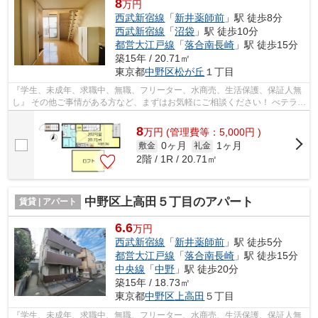
8
万円
西武新宿線
「
新井薬師前
」駅 徒歩8分
西武新宿線
「
沼袋
」駅 徒歩10分
都営大江戸線
「
落合南長崎
」駅 徒歩15分
築15年 / 20.71㎡
東京都
中野区
松が丘
１丁目
『学生、未成年、求職中、無職、フリーター、水商売、生活保護、保証人無
し』 その他ご事情がある方など、まずはお気軽にご相談ください！ べテラン
スタッフが対応致しますのでご希望...
8
万
円
(管理費等：5,000円 )
0ヶ月
1ヶ月
敷金
礼金
2階 / 1R / 20.71㎡
中野区上高田５丁目のアパート
賃貸 | アパート
6.6
万円
西武新宿線
「
新井薬師前
」駅 徒歩5分
都営大江戸線
「
落合南長崎
」駅 徒歩15分
中央線
「
中野
」駅 徒歩20分
築15年 / 18.73㎡
東京都
中野区
上高田
５丁目
『学生、未成年、求職中、無職、フリーター、水商売、生活保護、保証人無