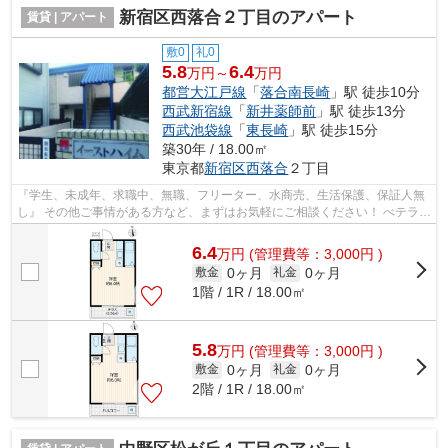
新宿区西落合２丁目のアパート
賃貸 | アパート
敷0
礼0
5.8
6.4
万円～
万円
都営大江戸線
「
落合南長崎
」駅 徒歩10分
西武新宿線
「
新井薬師前
」駅 徒歩13分
西武池袋線
「
東長崎
」駅 徒歩15分
築30年 / 18.00㎡
東京都
新宿区
西落合
２丁目
『学生、未成年、求職中、無職、フリーター、水商売、生活保護、保証人無
し』 その他ご事情がある方など、まずはお気軽にご相談ください！ べテラン
スタッフが対応致しますのでご希望...
6.4
万
円
(管理費等：3,000円 )
0ヶ月
0ヶ月
敷金
礼金
1階 / 1R / 18.00㎡
5.8
万
円
(管理費等：3,000円 )
0ヶ月
0ヶ月
敷金
礼金
2階 / 1R / 18.00㎡