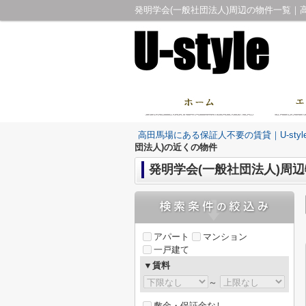
発明学会(一般社団法人)周辺の物件一覧｜高
高田馬場にある保証人不要の賃貸｜U-sty
団法人)の近くの物件
発明学会(一般社団法人)周
アパート
マンション
一戸建て
▼賃料
～
敷金・保証金なし