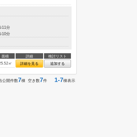
歩11分
歩10分
面積
詳細
検討リスト
25.52㎡
詳細を見る
追加する
7
7
1-7
当公開件数
棟 空き数
件
棟表示