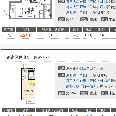
交通
都営大江戸線
「
若松河田
」駅 徒
都営大江戸線
「
牛込柳町
」駅 徒
東西線
「
早稲田
」駅 徒歩10分
築17年
3階建
木造
築年
階数
構造
所在階
賃料
管理費・共益費
敷金
礼金
間取り
5.5
万円
1階
5,000円
1ヶ月
1ヶ月
1R
1
新宿区戸山１丁目のアパート
東京都
新宿区
戸山
１丁目
住所
交通
東西線
「
早稲田
」駅 徒歩6分
都営大江戸線
「
若松河田
」駅 徒
副都心線
「
西早稲田
」駅 徒歩20
築32年
2階建
木造
築年
階数
構造
所在階
賃料
管理費・共益費
敷金
礼金
間取り