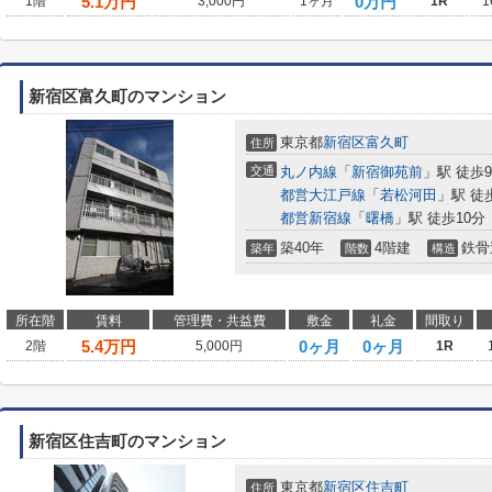
5.1
万円
0万円
1階
3,000円
1ヶ月
1R
1
新宿区富久町のマンション
東京都
新宿区
富久町
住所
交通
丸ノ内線
「
新宿御苑前
」駅 徒歩
都営大江戸線
「
若松河田
」駅 徒
都営新宿線
「
曙橋
」駅 徒歩10分
築40年
4階建
鉄骨
築年
階数
構造
所在階
賃料
管理費・共益費
敷金
礼金
間取り
5.4
万円
0ヶ月
0ヶ月
2階
5,000円
1R
新宿区住吉町のマンション
東京都
新宿区
住吉町
住所