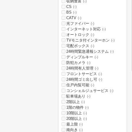
収納豊富
(-)
CS
(-)
BS
(-)
CATV
(-)
光ファイバー
(-)
インターネット対応
(-)
オートロック
(-)
TVモニタ付インターホン
(-)
宅配ボックス
(-)
24時間緊急通報システム
(-)
ディンプルキー
(-)
防犯カメラ
(-)
24時間有人管理
(-)
フロントサービス
(-)
24時間ゴミ出し可
(-)
住戸内覧可能
(-)
コンシェルジュサービス
(-)
駐車場あり
(-)
2階以上
(-)
1階の物件
(-)
10階以上
(-)
20階以上
(-)
最上階
(-)
南向き
(-)