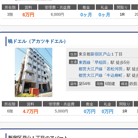
所在階
賃料
管理費・共益費
敷金
礼金
間取り
6
万円
0ヶ月
0ヶ月
3階
6,000円
1R
2
暁ドエル（アカツキドエル）
東京都
新宿区
戸山
１丁目
住所
交通
東西線
「
早稲田
」駅 徒歩5分
都営大江戸線
「
若松河田
」駅 徒
都営大江戸線
「
牛込柳町
」駅 徒
築54年
6階建
鉄筋
築年
階数
構造
所在階
賃料
管理費・共益費
敷金
礼金
間取り
4.7
万円
0万円
0万円
6階
5,000円
1R