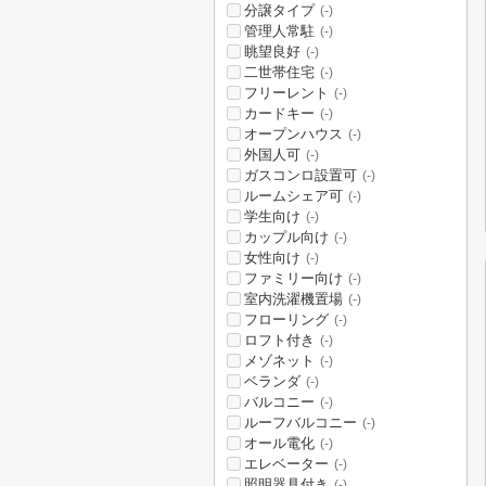
分譲タイプ
(-)
管理人常駐
(-)
眺望良好
(-)
二世帯住宅
(-)
フリーレント
(-)
カードキー
(-)
オープンハウス
(-)
外国人可
(-)
ガスコンロ設置可
(-)
ルームシェア可
(-)
学生向け
(-)
カップル向け
(-)
女性向け
(-)
ファミリー向け
(-)
室内洗濯機置場
(-)
フローリング
(-)
ロフト付き
(-)
メゾネット
(-)
ベランダ
(-)
バルコニー
(-)
ルーフバルコニー
(-)
オール電化
(-)
エレベーター
(-)
照明器具付き
(-)