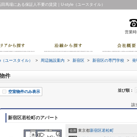
田馬場にある保証人不要の賃貸｜U-style（ユースタイル）
営業時間
le（ユースタイル）
>
周辺施設案内
>
新宿区
>
新宿区の専門学校
>
発
辺物件
並び順：
空室物件のみ表示
該
新宿区若松町のアパート
東京都
新宿区
若松町
住所