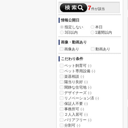
7
件が該当
情報公開日
指定しない
本日
3日以内
1週間以内
画像・動画あり
画像あり
動画あり
こだわり条件
ペット飼育可
(-)
ペット専用設備
(-)
楽器相談
(-)
陽当り良好
(-)
閑静な住宅地
(-)
デザイナーズ
(-)
リノベーション済
(-)
保証人不要
(-)
事務所可
(-)
２人入居可
(-)
バリアフリー
(-)
分割可
(-)