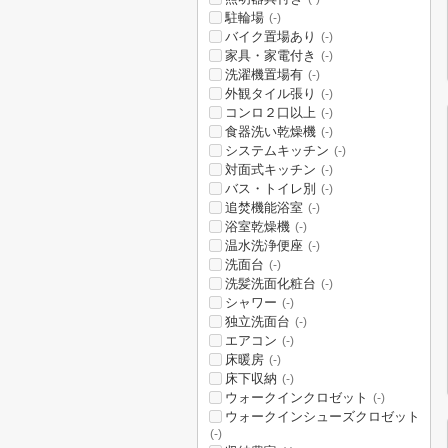
駐輪場
(-)
バイク置場あり
(-)
家具・家電付き
(-)
洗濯機置場有
(-)
外観タイル張り
(-)
コンロ２口以上
(-)
食器洗い乾燥機
(-)
システムキッチン
(-)
対面式キッチン
(-)
バス・トイレ別
(-)
追焚機能浴室
(-)
浴室乾燥機
(-)
温水洗浄便座
(-)
洗面台
(-)
洗髪洗面化粧台
(-)
シャワー
(-)
独立洗面台
(-)
エアコン
(-)
床暖房
(-)
床下収納
(-)
ウォークインクロゼット
(-)
ウォークインシューズクロゼット
(-)