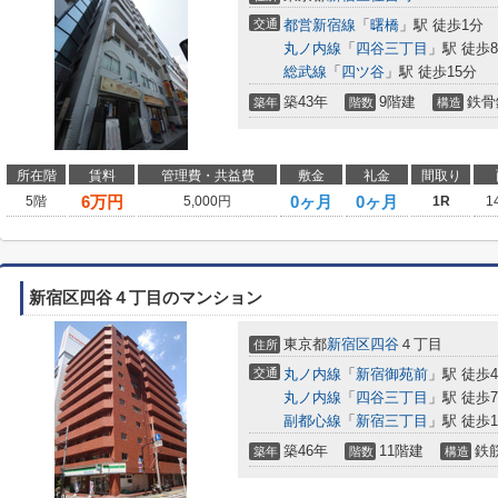
交通
都営新宿線
「
曙橋
」駅 徒歩1分
丸ノ内線
「
四谷三丁目
」駅 徒歩
総武線
「
四ツ谷
」駅 徒歩15分
築43年
9階建
鉄骨
築年
階数
構造
所在階
賃料
管理費・共益費
敷金
礼金
間取り
6
万円
0ヶ月
0ヶ月
5階
5,000円
1R
1
新宿区四谷４丁目のマンション
東京都
新宿区
四谷
４丁目
住所
交通
丸ノ内線
「
新宿御苑前
」駅 徒歩
丸ノ内線
「
四谷三丁目
」駅 徒歩
副都心線
「
新宿三丁目
」駅 徒歩1
築46年
11階建
鉄
築年
階数
構造