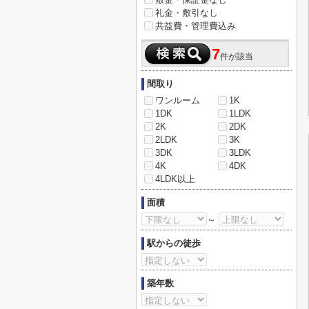
礼金・敷引なし
共益費・管理費込み
7
件が該当
間取り
ワンルーム
1K
1DK
1LDK
2K
2DK
2LDK
3K
3DK
3LDK
4K
4DK
4LDK以上
面積
～
駅からの徒歩
築年数