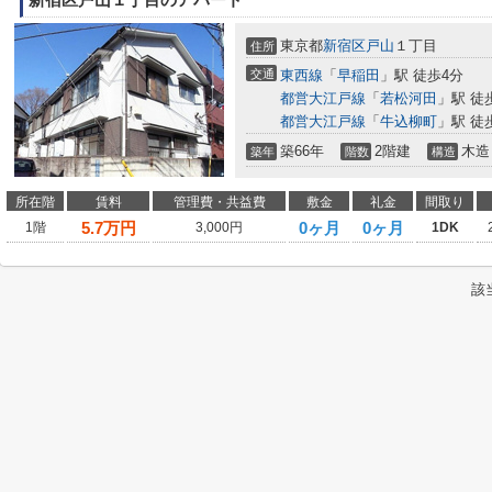
新宿区戸山１丁目のアパート
東京都
新宿区
戸山
１丁目
住所
交通
東西線
「
早稲田
」駅 徒歩4分
都営大江戸線
「
若松河田
」駅 徒
都営大江戸線
「
牛込柳町
」駅 徒
築66年
2階建
木造
築年
階数
構造
所在階
賃料
管理費・共益費
敷金
礼金
間取り
5.7
万円
0ヶ月
0ヶ月
1階
3,000円
1DK
該