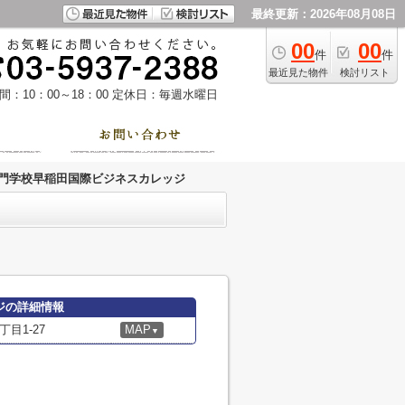
最終更新：2026年08月08日
00
00
件
件
最近見た物件
検討リスト
：10：00～18：00
定休日：毎週水曜日
門学校早稲田国際ビジネスカレッジ
ジの詳細情報
目1-27
MAP
▼