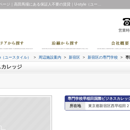
専門学校早稲田国際ビジネスカレッジ情報ページ｜高田馬場にある保証人不要の賃貸｜U-style（ユースタイル）
営業時間
le（ユースタイル）
>
周辺施設案内
>
新宿区
>
新宿区の専門学校
>
専
スカレッジ
専門学校早稲田国際ビジネスカレッ
所在地
東京都新宿区西早稲田２丁