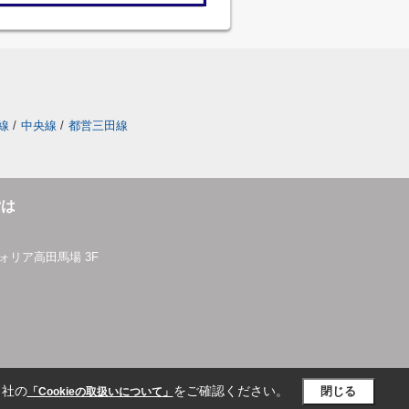
線
/
中央線
/
都営三田線
貸は
ォリア高田馬場 3F
当社の
をご確認ください。
閉じる
「Cookieの取扱いについて」