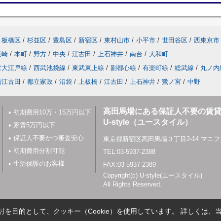
板橋区
/
杉並区
/
豊島区
/
新宿区
/
東村山市
/
小平市
/
世田谷区
/
西東京市
長崎
/
本町
/
野方
/
中央
/
江古田
/
上石神井
/
南台
/
大和町
営大江戸線
/
西武池袋線
/
東武東上線
/
副都心線
/
有楽町線
/
総武線
/
丸ノ内
新江古田
/
都立家政
/
沼袋
/
上板橋
/
江古田
/
上石神井
/
鷺ノ宮
/
中野
高田馬場にある保証人不要の賃
初期費用10万・15万円以下
U-style（ユースタイル）
家賃5万円以下
保証人不要かつ審査安心
東京都新宿区高田馬場３丁目2-14 マニフ
初期費用分割可能
TEL:03-5937-2388
生活保護のお客様
FAX:03-5937-2389
Copyright(c) U-style(ユースタイル)
All Rights Reserved.
を目的として、クッキー（Cookie）を使用しています。
詳しくは、