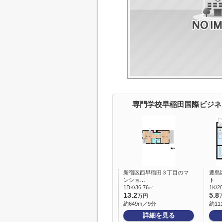
専門学校早稲田国際ビジネ
新宿区西早稲田３丁目のマ
豊島
ンショ…
ト
1DK/36.76㎡
1K/2
13.2
5.8
万円
約649m／9分
約11
詳細を見る