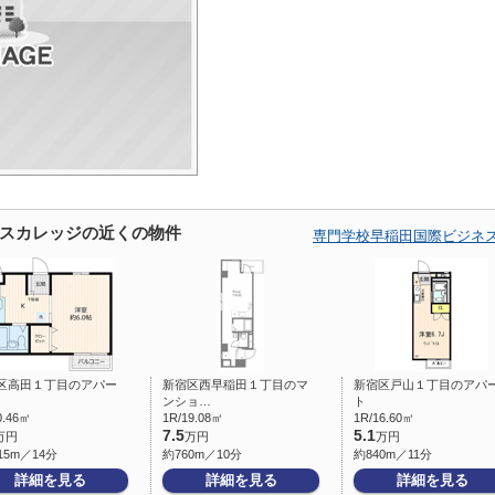
スカレッジの近くの物件
専門学校早稲田国際ビジネ
区高田１丁目のアパー
新宿区西早稲田１丁目のマ
新宿区戸山１丁目のアパ
ンショ…
ト
0.46㎡
1R/19.08㎡
1R/16.60㎡
7.5
5.1
万円
万円
万円
15m／14分
約760m／10分
約840m／11分
詳細を見る
詳細を見る
詳細を見る