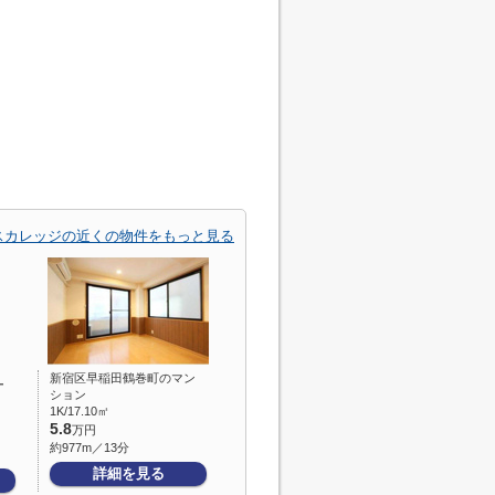
スカレッジの近くの物件をもっと見る
新宿区早稲田鶴巻町のマン
ー
ション
1K/17.10㎡
5.8
万円
約977m／13分
詳細を見る