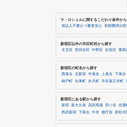
ラ・ロシェルに関するこだわり条件から
保証人不要かつ審査安心
初期費用分割
新宿区以外の市区町村から探す
文京区
世田谷区
中野区
杉並区
豊島
新宿区の町名から探す
西落合
北新宿
中落合
上落合
下落合
納戸町
矢来町
弁天町
市谷薬王寺町
新宿区にある駅から探す
新宿
新大久保
高田馬場
四ツ谷
信濃
西武新宿
下落合
中井
都庁前
若松河