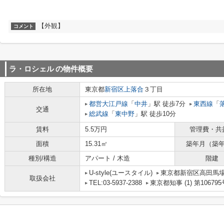
【外観】
コメント
ラ・ロシェル
の物件概要
所在地
東京都
新宿区
上落合
３丁目
都営大江戸線
「
中井
」駅 徒歩7分
東西線
「
交通
総武線
「
東中野
」駅 徒歩10分
賃料
5.5万円
管理費・共
面積
15.31㎡
築年月（築
種別/構造
アパート / 木造
階建
U-style(ユースタイル)
東京都新宿区高田馬場３
取扱会社
TEL:03-5937-2388
東京都知事 (1) 第106795