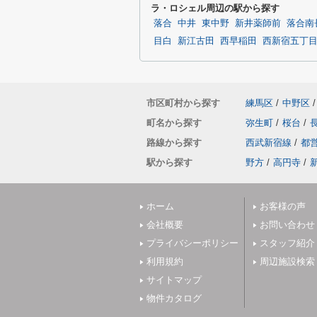
ラ・ロシェル周辺の駅から探す
落合
中井
東中野
新井薬師前
落合南
目白
新江古田
西早稲田
西新宿五丁
市区町村から探す
練馬区
/
中野区
/
町名から探す
弥生町
/
桜台
/
路線から探す
西武新宿線
/
都
駅から探す
野方
/
高円寺
/
ホーム
お客様の声
会社概要
お問い合わせ
プライバシーポリシー
スタッフ紹介
利用規約
周辺施設検索
サイトマップ
物件カタログ