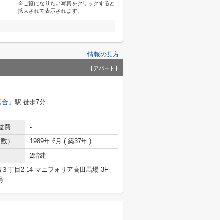
※ご覧になりたい写真をクリックすると
拡大されて表示されます。
情報の見方
【アパート】
落合
」駅 徒歩7分
益費
-
年数）
1989年 6月 ( 築37年 )
2階建
丁目2-14 マニフォリア高田馬場 3F
号