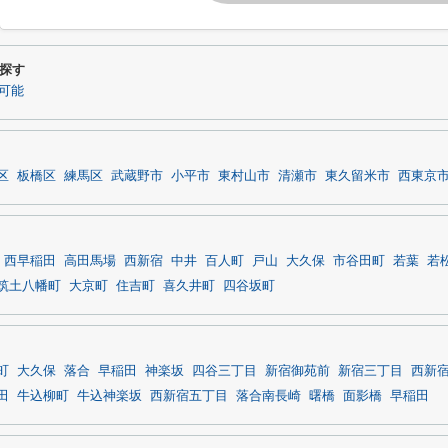
探す
可能
区
板橋区
練馬区
武蔵野市
小平市
東村山市
清瀬市
東久留米市
西東京
西早稲田
高田馬場
西新宿
中井
百人町
戸山
大久保
市谷田町
若葉
若
筑土八幡町
大京町
住吉町
喜久井町
四谷坂町
町
大久保
落合
早稲田
神楽坂
四谷三丁目
新宿御苑前
新宿三丁目
西新
田
牛込柳町
牛込神楽坂
西新宿五丁目
落合南長崎
曙橋
面影橋
早稲田