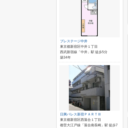
プレステージ中井
東京都新宿区中井１丁目
西武新宿線「中井」駅 徒歩5分
築34年
日興パレス新宿ＰＡＲＴⅢ
東京都新宿区西落合１丁目
都営大江戸線「落合南長崎」駅 徒歩7