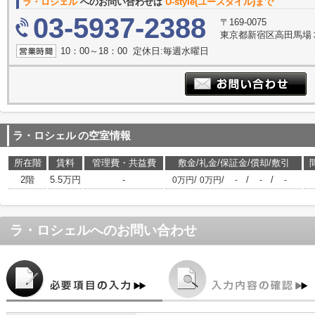
ラ・ロシェル
へのお問い合わせは
U-style(ユースタイル)まで
03-5937-2388
〒169-0075
東京都新宿区高田馬場３丁
10：00～18：00 定休日:毎週水曜日
ラ・ロシェル
の空室情報
所在階
賃料
管理費・共益費
敷金/礼金/保証金/償却/敷引
2階
5.5万円
-
/
/
/
/
0万円
0万円
-
-
-
ラ・ロシェル
へのお問い合わせ