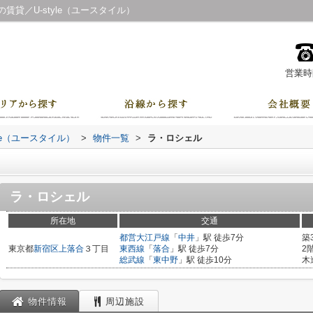
貸／U-style（ユースタイル）
営業時間
le（ユースタイル）
>
物件一覧
>
ラ・ロシェル
ラ・ロシェル
所在地
交通
都営大江戸線
「
中井
」駅 徒歩7分
築
東京都
新宿区
上落合
３丁目
東西線
「
落合
」駅 徒歩7分
2
総武線
「
東中野
」駅 徒歩10分
木
物件情報
周辺施設