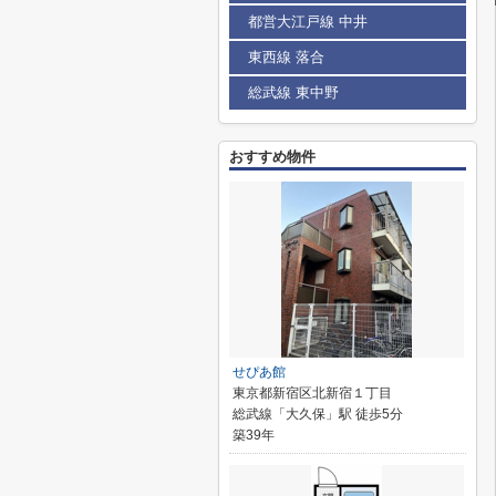
都営大江戸線 中井
東西線 落合
総武線 東中野
おすすめ物件
せぴあ館
東京都新宿区北新宿１丁目
総武線「大久保」駅 徒歩5分
築39年