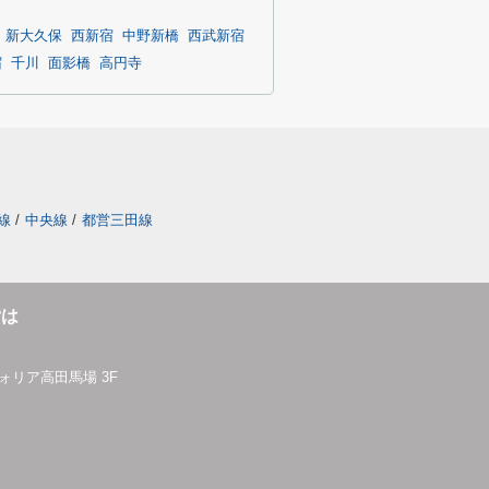
新大久保
西新宿
中野新橋
西武新宿
宿
千川
面影橋
高円寺
線
/
中央線
/
都営三田線
貸は
ォリア高田馬場 3F