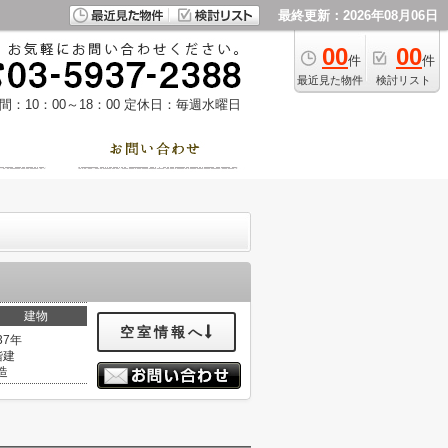
最終更新：2026年08月06日
00
00
件
件
最近見た物件
検討リスト
：10：00～18：00
定休日：毎週水曜日
建物
空室情報へ
37年
階建
造