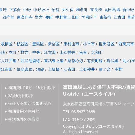
長崎
下落合
中野
中野坂上
沼袋
大久保
椎名町
東長崎
高田馬場
新中野
目
都庁前
東高円寺
野方
要町
中野富士見町
学習院下
東新宿
江古田
新
板橋区
/
杉並区
/
豊島区
/
新宿区
/
東村山市
/
小平市
/
世田谷区
/
西東京市
長崎
/
本町
/
野方
/
中央
/
江古田
/
上石神井
/
南台
/
大和町
営大江戸線
/
西武池袋線
/
東武東上線
/
副都心線
/
有楽町線
/
総武線
/
丸ノ内
新江古田
/
都立家政
/
沼袋
/
上板橋
/
江古田
/
上石神井
/
鷺ノ宮
/
中野
高田馬場にある保証人不要の賃
初期費用10万・15万円以下
U-style（ユースタイル）
家賃5万円以下
保証人不要かつ審査安心
東京都新宿区高田馬場３丁目2-14 マニフ
初期費用分割可能
TEL:03-5937-2388
生活保護のお客様
FAX:03-5937-2389
Copyright(c) U-style(ユースタイル)
All Rights Reserved.